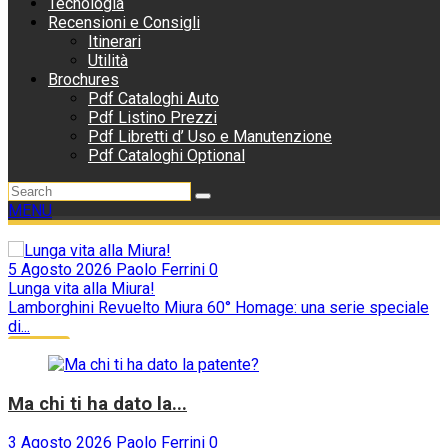
Tecnologia
Recensioni e Consigli
Itinerari
Utilità
Brochures
Pdf Cataloghi Auto
Pdf Listino Prezzi
Pdf Libretti d’ Uso e Manutenzione
Pdf Cataloghi Optional
MENU
5 Agosto 2026
Paolo Ferrini
0
4
Lunga vita alla Miura!
A
Lamborghini Revuelto Miura 60° Homage: una serie speciale
I
di...
R
Supercar
Ma chi ti ha dato la...
3 Agosto 2026
Paolo Ferrini
0