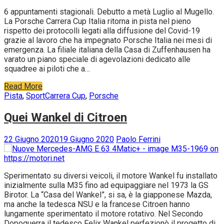
6 appuntamenti stagionali. Debutto a metà Luglio al Mugello.
La Porsche Carrera Cup Italia ritorna in pista nel pieno
rispetto dei protocolli legati alla diffusione del Covid-19
grazie al lavoro che ha impegnato Porsche Italia nei mesi di
emergenza. La filiale italiana della Casa di Zuffenhausen ha
varato un piano speciale di agevolazioni dedicato alle
squadree ai piloti che a…
Read More
Pista
,
Sport
Carrera Cup
,
Porsche
Quei Wankel di Citroen
22 Giugno 2020
19 Giugno 2020
Paolo Ferrini
Sperimentato su diversi veicoli, il motore Wankel fu installato
inizialmente sulla M35 fino ad equipaggiare nel 1973 la GS
Birotor. La “Casa del Wankel”, si sa, è la giapponese Mazda,
ma anche la tedesca NSU e la francese Citroen hanno
lungamente sperimentato il motore rotativo. Nel Secondo
Dopoguerra il tedesco Felix Wankel perfezionò il progetto di