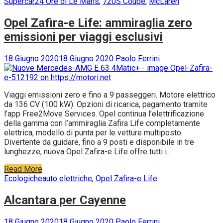
Supercar
24 Ore di Le Mans
,
720S Coupè
,
McLaren
Opel Zafira-e Life: ammiraglia zero
emissioni per viaggi esclusivi
18 Giugno 2020
18 Giugno 2020
Paolo Ferrini
Viaggi emissioni zero e fino a 9 passeggeri. Motore elettrico
da 136 CV (100 kW). Opzioni di ricarica, pagamento tramite
l’app Free2Move Services. Opel continua l’elettrificazione
della gamma con l’ammiraglia Zafira Life completamente
elettrica, modello di punta per le vetture multiposto.
Divertente da guidare, fino a 9 posti e disponibile in tre
lunghezze, nuova Opel Zafira-e Life offre tutti i…
Read More
Ecologiche
auto elettriche
,
Opel Zafira-e Life
Alcantara per Cayenne
18 Giugno 2020
18 Giugno 2020
Paolo Ferrini