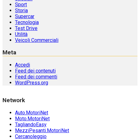
Sport
Storia
Supercar
Tecnologia
Test Drive
Utilità
Veicoli Commerciali
Meta
Accedi
Feed dei contenuti
Feed dei commenti
WordPress.org
Network
Auto.MotoriNet
Moto.MotoriNet
TagliandoEasy
MezziPesanti.MotoriNet
Cercanoleggio