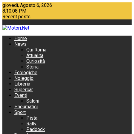
Skip
giovedì, Agosto 6, 2026
to
8:10:09 PM
content
Recent posts
Smart aggiorna la gamma
Lunga vita alla Miura!
Home
News
Qui Roma
Attualità
Curiosità
Storia
Ecologiche
Noleggio
Libreria
Supercar
Eventi
Saloni
Pneumatici
Sport
Pista
Rally
Paddock