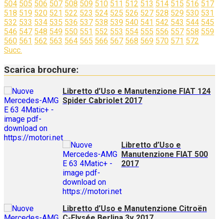
504
505
506
507
508
509
510
511
512
513
514
515
516
517
518
519
520
521
522
523
524
525
526
527
528
529
530
531
532
533
534
535
536
537
538
539
540
541
542
543
544
545
546
547
548
549
550
551
552
553
554
555
556
557
558
559
560
561
562
563
564
565
566
567
568
569
570
571
572
Succ.
Scarica brochure:
Libretto d’Uso e Manutenzione FIAT 124
Spider Cabriolet 2017
Libretto d’Uso e
Manutenzione FIAT 500
2017
Libretto d’Uso e Manutenzione Citroën
C-Elysée Berlina 3v 2017