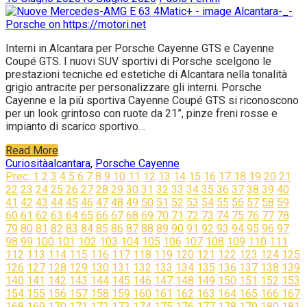
Interni in Alcantara per Porsche Cayenne GTS e Cayenne
Coupé GTS. I nuovi SUV sportivi di Porsche scelgono le
prestazioni tecniche ed estetiche di Alcantara nella tonalità
grigio antracite per personalizzare gli interni. Porsche
Cayenne e la più sportiva Cayenne Coupé GTS si riconoscono
per un look grintoso con ruote da 21”, pinze freni rosse e
impianto di scarico sportivo…
Read More
Curiosità
alcantara
,
Porsche Cayenne
Navigazione
Prec.
1
2
3
4
5
6
7
8
9
10
11
12
13
14
15
16
17
18
19
20
21
22
23
24
25
26
27
28
29
30
31
32
33
34
35
36
37
38
39
40
articoli
41
42
43
44
45
46
47
48
49
50
51
52
53
54
55
56
57
58
59
60
61
62
63
64
65
66
67
68
69
70
71
72
73
74
75
76
77
78
79
80
81
82
83
84
85
86
87
88
89
90
91
92
93
94
95
96
97
98
99
100
101
102
103
104
105
106
107
108
109
110
111
112
113
114
115
116
117
118
119
120
121
122
123
124
125
126
127
128
129
130
131
132
133
134
135
136
137
138
139
140
141
142
143
144
145
146
147
148
149
150
151
152
153
154
155
156
157
158
159
160
161
162
163
164
165
166
167
168
169
170
171
172
173
174
175
176
177
178
179
180
181