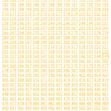
182
183
184
185
186
187
188
189
190
191
192
193
194
195
196
197
198
199
200
201
202
203
204
205
206
207
208
209
210
211
212
213
214
215
216
217
218
219
220
221
222
223
224
225
226
227
228
229
230
231
232
233
234
235
236
237
238
239
240
241
242
243
244
245
246
247
248
249
250
251
252
253
254
255
256
257
258
259
260
261
262
263
264
265
266
267
268
269
270
271
272
273
274
275
276
277
278
279
280
281
282
283
284
285
286
287
288
289
290
291
292
293
294
295
296
297
298
299
300
301
302
303
304
305
306
307
308
309
310
311
312
313
314
315
316
317
318
319
320
321
322
323
324
325
326
327
328
329
330
331
332
333
334
335
336
337
338
339
340
341
342
343
344
345
346
347
348
349
350
351
352
353
354
355
356
357
358
359
360
361
362
363
364
365
366
367
368
369
370
371
372
373
374
375
376
377
378
379
380
381
382
383
384
385
386
387
388
389
390
391
392
393
394
395
396
397
398
399
400
401
402
403
404
405
406
407
408
409
410
411
412
413
414
415
416
417
418
419
420
421
422
423
424
425
426
427
428
429
430
431
432
433
434
435
436
437
438
439
440
441
442
443
444
445
446
447
448
449
450
451
452
453
454
455
456
457
458
459
460
461
462
463
464
465
466
467
468
469
470
471
472
473
474
475
476
477
478
479
480
481
482
483
484
485
486
487
488
489
490
491
492
493
494
495
496
497
498
499
500
501
502
503