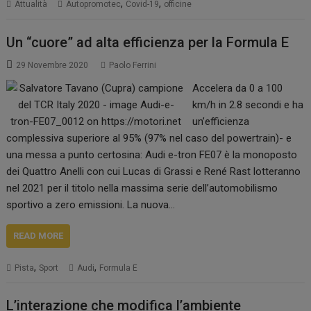
,
,
Attualità
Autopromotec
Covid-19
officine
Un “cuore” ad alta efficienza per la Formula E
29 Novembre 2020
Paolo Ferrini
Accelera da 0 a 100
km/h in 2.8 secondi e ha
un’efficienza
complessiva superiore al 95% (97% nel caso del powertrain)- e
una messa a punto certosina: Audi e-tron FE07 è la monoposto
dei Quattro Anelli con cui Lucas di Grassi e René Rast lotteranno
nel 2021 per il titolo nella massima serie dell’automobilismo
sportivo a zero emissioni. La nuova…
READ MORE
,
,
Pista
Sport
Audi
Formula E
L’interazione che modifica l’ambiente