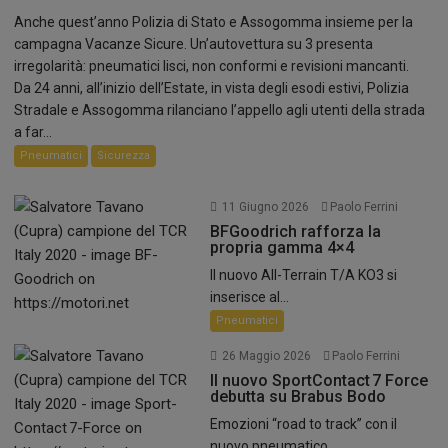
Anche quest’anno Polizia di Stato e Assogomma insieme per la
campagna Vacanze Sicure. Un’autovettura su 3 presenta
irregolarità: pneumatici lisci, non conformi e revisioni mancanti.
Da 24 anni, all’inizio dell’Estate, in vista degli esodi estivi, Polizia
Stradale e Assogomma rilanciano l’appello agli utenti della strada
a far...
Pneumatici
Sicurezza
11 Giugno 2026
Paolo Ferrini
BFGoodrich rafforza la
propria gamma 4×4
Il nuovo All-Terrain T/A KO3 si
inserisce al...
Pneumatici
26 Maggio 2026
Paolo Ferrini
Il nuovo SportContact 7 Force
debutta su Brabus Bodo
Emozioni “road to track” con il
nuovo pneumatico...