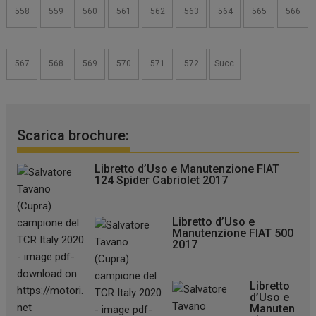
558
559
560
561
562
563
564
565
566
567
568
569
570
571
572
Succ.
Scarica brochure:
Libretto d’Uso e Manutenzione FIAT
124 Spider Cabriolet 2017
Libretto d’Uso e
Manutenzione FIAT 500
2017
Libretto
d’Uso e
Manuten