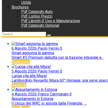
Utilità
Brochures
Pdf Cataloghi Auto
Pdf Listino Prezzi
Pdf Libretti d’ Uso e Manutenzione
Pdf Cataloghi Optional
6 Agosto 2026
Paolo Ferrini
0
Smart aggiorna la gamma
Smart #5 Premium debutta con la trazione integrale e...
Ecologiche
5 Agosto 2026
Paolo Ferrini
0
Lunga vita alla Miura!
Lamborghini Revuelto Miura 60° Homage: una serie special
Supercar
4 Agosto 2026
Franco Carmignani
0
Appuntamento in Estonia
Il circus del WRC si sposta dalla Finlandia. ...
Rally
Sport