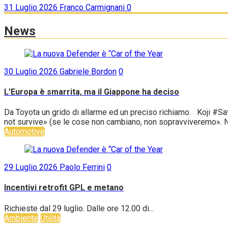
31 Luglio 2026
Franco Carmignani
0
News
30 Luglio 2026
Gabriele Bordon
0
L’Europa è smarrita, ma il Giappone ha deciso
Da Toyota un grido di allarme ed un preciso richiamo. Koji #Sat
not survive» (se le cose non cambiano, non sopravviveremo». No
Automotive
29 Luglio 2026
Paolo Ferrini
0
Incentivi retrofit GPL e metano
Richieste dal 29 luglio. Dalle ore 12.00 di...
Ambiente
Utilità