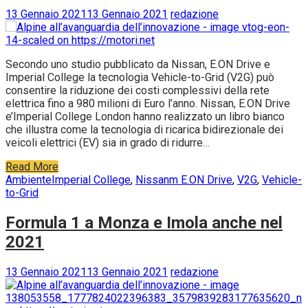
tecnologia Vehicle-to-Grid
13 Gennaio 2021
13 Gennaio 2021
redazione
Secondo uno studio pubblicato da Nissan, E.ON Drive e
Imperial College la tecnologia Vehicle-to-Grid (V2G) può
consentire la riduzione dei costi complessivi della rete
elettrica fino a 980 milioni di Euro l’anno. Nissan, E.ON Drive
e’Imperial College London hanno realizzato un libro bianco
che illustra come la tecnologia di ricarica bidirezionale dei
veicoli elettrici (EV) sia in grado di ridurre…
Read More
Ambiente
Imperial College
,
Nissanm E.ON Drive
,
V2G
,
Vehicle-
to-Grid
Formula 1 a Monza e Imola anche nel
2021
13 Gennaio 2021
13 Gennaio 2021
redazione