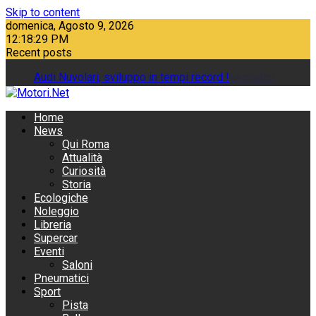
Skip to content
domenica, Agosto 9, 2026
12:18:30 PM
Recent posts
Audi Nuvolari, sviluppo in tempi record !
Mercedes-Benz Italia amplia l'offerta pneumatici
Home
News
Qui Roma
Attualità
Curiosità
Storia
Ecologiche
Noleggio
Libreria
Supercar
Eventi
Saloni
Pneumatici
Sport
Pista