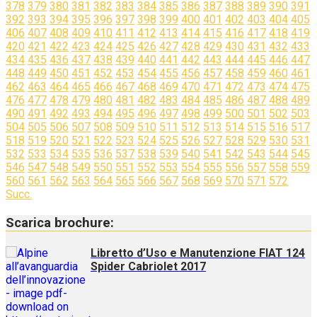
350
351
352
353
354
355
356
357
358
359
360
361
362
363
364
365
366
367
368
369
370
371
372
373
374
375
376
377
378
379
380
381
382
383
384
385
386
387
388
389
390
391
392
393
394
395
396
397
398
399
400
401
402
403
404
405
406
407
408
409
410
411
412
413
414
415
416
417
418
419
420
421
422
423
424
425
426
427
428
429
430
431
432
433
434
435
436
437
438
439
440
441
442
443
444
445
446
447
448
449
450
451
452
453
454
455
456
457
458
459
460
461
462
463
464
465
466
467
468
469
470
471
472
473
474
475
476
477
478
479
480
481
482
483
484
485
486
487
488
489
490
491
492
493
494
495
496
497
498
499
500
501
502
503
504
505
506
507
508
509
510
511
512
513
514
515
516
517
518
519
520
521
522
523
524
525
526
527
528
529
530
531
532
533
534
535
536
537
538
539
540
541
542
543
544
545
546
547
548
549
550
551
552
553
554
555
556
557
558
559
560
561
562
563
564
565
566
567
568
569
570
571
572
Succ.
Scarica brochure:
Libretto d’Uso e Manutenzione FIAT 124
Spider Cabriolet 2017