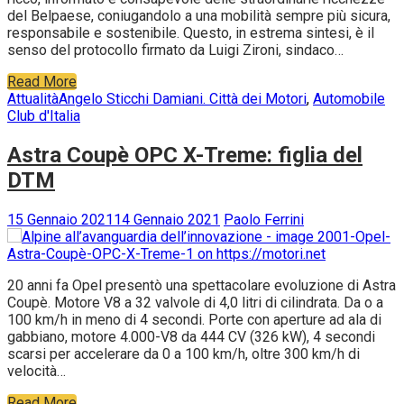
Promuovere e rilanciare un turismo motoristico sempre più
ricco, informato e consapevole delle straordinarie ricchezze
del Belpaese, coniugandolo a una mobilità sempre più sicura,
responsabile e sostenibile. Questo, in estrema sintesi, è il
senso del protocollo firmato da Luigi Zironi, sindaco…
Read More
Attualità
Angelo Sticchi Damiani. Città dei Motori
,
Automobile
Club d'Italia
Astra Coupè OPC X-Treme: figlia del
DTM
15 Gennaio 2021
14 Gennaio 2021
Paolo Ferrini
20 anni fa Opel presentò una spettacolare evoluzione di Astra
Coupè. Motore V8 a 32 valvole di 4,0 litri di cilindrata. Da o a
100 km/h in meno di 4 secondi. Porte con aperture ad ala di
gabbiano, motore 4.000-V8 da 444 CV (326 kW), 4 secondi
scarsi per accelerare da 0 a 100 km/h, oltre 300 km/h di
velocità…