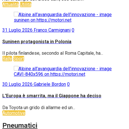
ACI in campo con 2.000 carri, 600 centri...
Attualità
Utilità
31 Luglio 2026
Franco Carmignani
0
Suninen protagonista in Polonia
Il pilota finlandese, secondo al Roma Capitale, ha...
Rally
Sport
30 Luglio 2026
Gabriele Bordon
0
L’Europa è smarrita, ma il Giappone ha deciso
Da Toyota un grido di allarme ed un...
Automotive