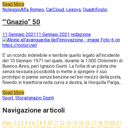
CarCloud Abarth 595, due nuove ed esclusive formule che…
Read More
Noleggio
Alfa Romeo
,
CarCloud
,
Leasys
,
Quadrifoglio
“’Gnazio” 50
11 Gennaio 2021
11 Gennaio 2021
redazione
E’ un ricordo indelebile e terribile quello legato all’incidente
del 10 Gennaio 1971 nel quale, durante la 1.000 Chilometri di
Buenos Aires, perì Ignazio Giunti. La follia di un pilota che
senza nessuna possibilità si mette a spingere il suo
prototipo in panne senza benzina nel bel mezzo della pista,
finendo in traiettoria nella curva a destra, la Horquilla Parga,…
Read More
Sport
,
Storia
Ignazio Giunti
Navigazione articoli