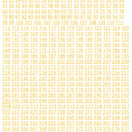
Prec.
1
2
3
4
5
6
7
8
9
10
11
12
13
14
15
16
17
18
19
20
21
22
23
24
25
26
27
28
29
30
31
32
33
34
35
36
37
38
39
40
41
42
43
44
45
46
47
48
49
50
51
52
53
54
55
56
57
58
59
60
61
62
63
64
65
66
67
68
69
70
71
72
73
74
75
76
77
78
79
80
81
82
83
84
85
86
87
88
89
90
91
92
93
94
95
96
97
98
99
100
101
102
103
104
105
106
107
108
109
110
111
112
113
114
115
116
117
118
119
120
121
122
123
124
125
126
127
128
129
130
131
132
133
134
135
136
137
138
139
140
141
142
143
144
145
146
147
148
149
150
151
152
153
154
155
156
157
158
159
160
161
162
163
164
165
166
167
168
169
170
171
172
173
174
175
176
177
178
179
180
181
182
183
184
185
186
187
188
189
190
191
192
193
194
195
196
197
198
199
200
201
202
203
204
205
206
207
208
209
210
211
212
213
214
215
216
217
218
219
220
221
222
223
224
225
226
227
228
229
230
231
232
233
234
235
236
237
238
239
240
241
242
243
244
245
246
247
248
249
250
251
252
253
254
255
256
257
258
259
260
261
262
263
264
265
266
267
268
269
270
271
272
273
274
275
276
277
278
279
280
281
282
283
284
285
286
287
288
289
290
291
292
293
294
295
296
297
298
299
300
301
302
303
304
305
306
307
308
309
310
311
312
313
314
315
316
317
318
319
320
321
322
323
324
325
326
327
328
329
330
331
332
333
334
335
336
337
338
339
340
341
342
343
344
345
346
347
348
349