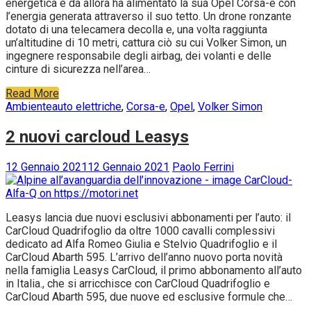
Volker Simon ha realizzato la sua personale rivoluzione
energetica e da allora ha alimentato la sua Opel Corsa-e con
l’energia generata attraverso il suo tetto. Un drone ronzante
dotato di una telecamera decolla e, una volta raggiunta
un’altitudine di 10 metri, cattura ciò su cui Volker Simon, un
ingegnere responsabile degli airbag, dei volanti e delle
cinture di sicurezza nell’area…
Read More
Ambiente
auto elettriche
,
Corsa-e
,
Opel
,
Volker Simon
2 nuovi carcloud Leasys
12 Gennaio 2021
12 Gennaio 2021
Paolo Ferrini
Leasys lancia due nuovi esclusivi abbonamenti per l’auto: il
CarCloud Quadrifoglio da oltre 1000 cavalli complessivi
dedicato ad Alfa Romeo Giulia e Stelvio Quadrifoglio e il
CarCloud Abarth 595. L’arrivo dell’anno nuovo porta novità
nella famiglia Leasys CarCloud, il primo abbonamento all’auto
in Italia., che si arricchisce con CarCloud Quadrifoglio e