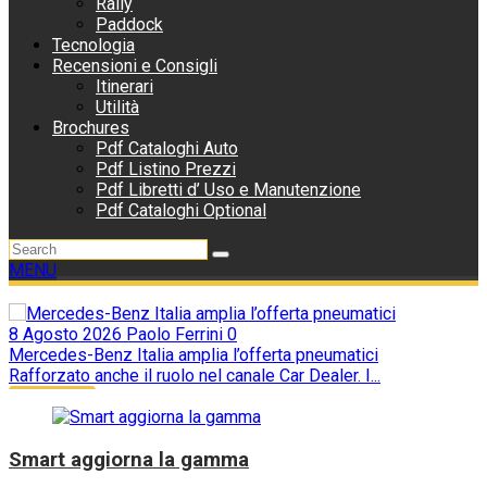
Rally
Paddock
Tecnologia
Recensioni e Consigli
Itinerari
Utilità
Brochures
Pdf Cataloghi Auto
Pdf Listino Prezzi
Pdf Libretti d’ Uso e Manutenzione
Pdf Cataloghi Optional
MENU
to 2026
Paolo Ferrini
0
s-Benz Italia amplia l’offerta pneumatici
7 Agosto
ato anche il ruolo nel canale Car Dealer. I...
Perché i 
tive
delle aut
Quando il
dell’esper
Curiosità