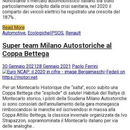
Nonostante il mercato automobilistico italiano sia stato
particolarmente colpito dalla crisi sanitaria, nel 2020 il
comparto dei veicoli elettrici ha registrato una crescita del
187%…
Read More
Automotive
,
Ecologiche
IPSOS
,
Renault
Super team Milano Autostoriche al
Coppa Bettega
30 Gennaio 2021
28 Gennaio 2021
Paolo Ferrini
Per un Montecarlo Historique che “salta”, ecco subito una
Coppa Bettega che “esplode” di salute! Habituè del Rallye di
Montecarlo storico, i piloti della Scuderia Milano Autostoriche
si sono consolati dell’annullamento della gara monegasca
rimboccandosi le maniche ed iscrivendosi in massa alla
Coppa Attilio Bettega, la classica invernale organizzata da Ivo
Strapazzon, soprannominata il Montecarlo italiano per via
delle analoghe…