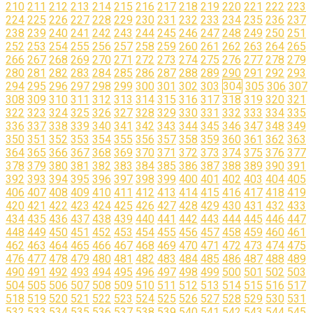
210
211
212
213
214
215
216
217
218
219
220
221
222
223
224
225
226
227
228
229
230
231
232
233
234
235
236
237
238
239
240
241
242
243
244
245
246
247
248
249
250
251
252
253
254
255
256
257
258
259
260
261
262
263
264
265
266
267
268
269
270
271
272
273
274
275
276
277
278
279
280
281
282
283
284
285
286
287
288
289
290
291
292
293
294
295
296
297
298
299
300
301
302
303
304
305
306
307
308
309
310
311
312
313
314
315
316
317
318
319
320
321
322
323
324
325
326
327
328
329
330
331
332
333
334
335
336
337
338
339
340
341
342
343
344
345
346
347
348
349
350
351
352
353
354
355
356
357
358
359
360
361
362
363
364
365
366
367
368
369
370
371
372
373
374
375
376
377
378
379
380
381
382
383
384
385
386
387
388
389
390
391
392
393
394
395
396
397
398
399
400
401
402
403
404
405
406
407
408
409
410
411
412
413
414
415
416
417
418
419
420
421
422
423
424
425
426
427
428
429
430
431
432
433
434
435
436
437
438
439
440
441
442
443
444
445
446
447
448
449
450
451
452
453
454
455
456
457
458
459
460
461
462
463
464
465
466
467
468
469
470
471
472
473
474
475
476
477
478
479
480
481
482
483
484
485
486
487
488
489
490
491
492
493
494
495
496
497
498
499
500
501
502
503
504
505
506
507
508
509
510
511
512
513
514
515
516
517
518
519
520
521
522
523
524
525
526
527
528
529
530
531
532
533
534
535
536
537
538
539
540
541
542
543
544
545