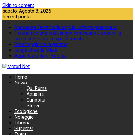
Skip to content
sabato, Agosto 8, 2026
Recent posts
Mercedes-Benz Italia amplia l'offerta pneumatici
Perché i volanti in Alcantara continuano a essere la
scelta delle auto più performanti
Smart aggiorna la gamma
Lunga vita alla Miura!
Appuntamento in Estonia
Home
News
Qui Roma
Attualità
Curiosità
Storia
Ecologiche
Noleggio
Libreria
Supercar
Eventi