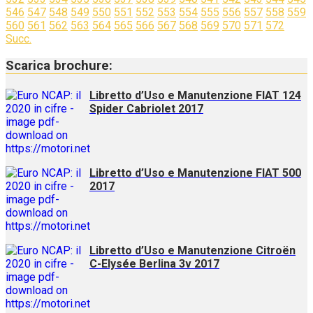
546
547
548
549
550
551
552
553
554
555
556
557
558
559
560
561
562
563
564
565
566
567
568
569
570
571
572
Succ.
Scarica brochure:
Libretto d’Uso e Manutenzione FIAT 124
Spider Cabriolet 2017
Libretto d’Uso e Manutenzione FIAT 500
2017
Libretto d’Uso e Manutenzione Citroën
C-Elysée Berlina 3v 2017