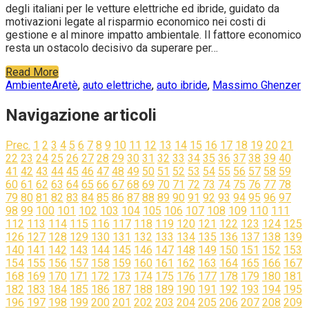
degli italiani per le vetture elettriche ed ibride, guidato da
motivazioni legate al risparmio economico nei costi di
gestione e al minore impatto ambientale. Il fattore economico
resta un ostacolo decisivo da superare per…
Read More
Ambiente
Aretè
,
auto elettriche
,
auto ibride
,
Massimo Ghenzer
Navigazione articoli
Prec.
1
2
3
4
5
6
7
8
9
10
11
12
13
14
15
16
17
18
19
20
21
22
23
24
25
26
27
28
29
30
31
32
33
34
35
36
37
38
39
40
41
42
43
44
45
46
47
48
49
50
51
52
53
54
55
56
57
58
59
60
61
62
63
64
65
66
67
68
69
70
71
72
73
74
75
76
77
78
79
80
81
82
83
84
85
86
87
88
89
90
91
92
93
94
95
96
97
98
99
100
101
102
103
104
105
106
107
108
109
110
111
112
113
114
115
116
117
118
119
120
121
122
123
124
125
126
127
128
129
130
131
132
133
134
135
136
137
138
139
140
141
142
143
144
145
146
147
148
149
150
151
152
153
154
155
156
157
158
159
160
161
162
163
164
165
166
167
168
169
170
171
172
173
174
175
176
177
178
179
180
181
182
183
184
185
186
187
188
189
190
191
192
193
194
195
196
197
198
199
200
201
202
203
204
205
206
207
208
209