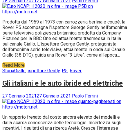
28 Gennaio 2021
27 Gennaio 2021
Paolo Ferrini
Prodotta dal 1959 al 1973 con carrozzeria berlina e coupè, la
Rover P5 accompagna l’ispettore George Gently nell’omonima
serie televisiva poliziesca britannica prodotta da Company
Pictures per la BBC One ed attualmente trasmessa in Italia
sul canale Giallo. L’ìspettore George Gently, protagonista
dell’omonima serie televisiva, attualmente in onda sul Canale
Giallo (38 DTG), guida una Rover “3 Litre”, come all’epoca…
Read More
Storia
Giallo
,
ispettore Gently
,
P5
,
Rover
Gli italiani e le auto ibride ed elettriche
27 Gennaio 2021
27 Gennaio 2021
Paolo Ferrini
Un rapporto frenato dal costo ancora elevato dei modelli e
dalla scarsa conoscenza delle tecnologie. Incertezza sugli
incentivi. I risultati di una ricerca Aretè. Cresce l’interesse