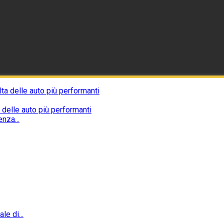
 delle auto più performanti
nza...
e di...