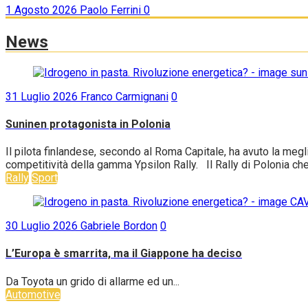
1 Agosto 2026
Paolo Ferrini
0
News
31 Luglio 2026
Franco Carmignani
0
Suninen protagonista in Polonia
Il pilota finlandese, secondo al Roma Capitale, ha avuto la me
competitività della gamma Ypsilon Rally. Il Rally di Polonia che
Rally
Sport
30 Luglio 2026
Gabriele Bordon
0
L’Europa è smarrita, ma il Giappone ha deciso
Da Toyota un grido di allarme ed un...
Automotive