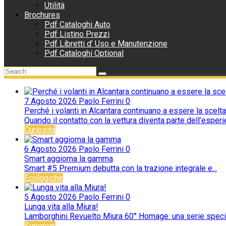
Utilità
Brochures
Pdf Cataloghi Auto
Pdf Listino Prezzi
Pdf Libretti d’ Uso e Manutenzione
Pdf Cataloghi Optional
7 Agosto 2026
Paolo Ferrini
0
Perché i volanti in Alcantara continuano a essere la scelta
Quando il contatto con la vettura diventa parte dell’esperie
Curiosità
6 Agosto 2026
Paolo Ferrini
0
Smart aggiorna la gamma
Smart #5 Premium debutta con la trazione integrale e...
Ecologiche
5 Agosto 2026
Paolo Ferrini
0
Lunga vita alla Miura!
Lamborghini Revuelto Miura 60° Homage: una serie special
Supercar