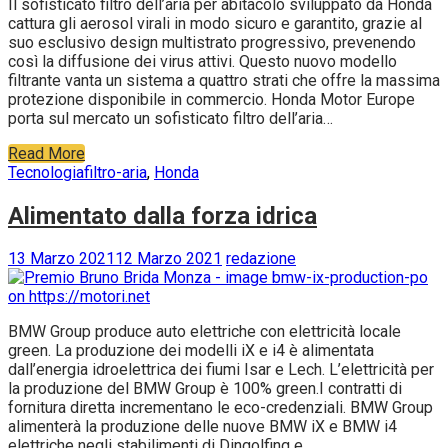
Il sofisticato filtro dell’aria per abitacolo sviluppato da Honda
cattura gli aerosol virali in modo sicuro e garantito, grazie al
suo esclusivo design multistrato progressivo, prevenendo
così la diffusione dei virus attivi. Questo nuovo modello
filtrante vanta un sistema a quattro strati che offre la massima
protezione disponibile in commercio. Honda Motor Europe
porta sul mercato un sofisticato filtro dell’aria…
Read More
Tecnologia
filtro-aria
,
Honda
Alimentato dalla forza idrica
13 Marzo 2021
12 Marzo 2021
redazione
BMW Group produce auto elettriche con elettricità locale
green. La produzione dei modelli iX e i4 è alimentata
dall’energia idroelettrica dei fiumi Isar e Lech. L’elettricità per
la produzione del BMW Group è 100% green.I contratti di
fornitura diretta incrementano le eco-credenziali. BMW Group
alimenterà la produzione delle nuove BMW iX e BMW i4
elettriche negli stabilimenti di Dingolfing e…