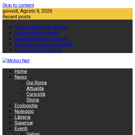
Skip to content
giovedì, Agosto 6, 2026
Recent posts
Smart aggiorna la gamma
Lunga vita alla Miura!
Appuntamento in Estonia
Ma chi ti ha dato la patente?
La rivincita di Crugnola
Home
News
Qui Roma
Attualità
Curiosità
Storia
Ecologiche
Noleggio
Libreria
Supercar
Eventi
Saloni