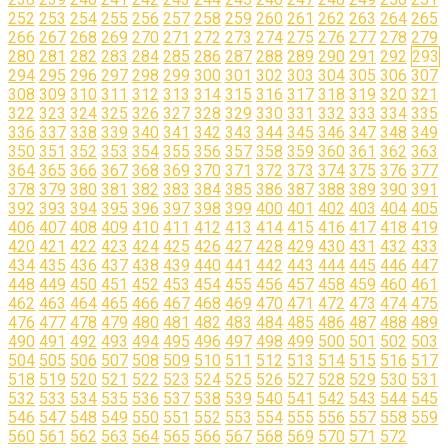
252
253
254
255
256
257
258
259
260
261
262
263
264
265
266
267
268
269
270
271
272
273
274
275
276
277
278
279
280
281
282
283
284
285
286
287
288
289
290
291
292
293
294
295
296
297
298
299
300
301
302
303
304
305
306
307
308
309
310
311
312
313
314
315
316
317
318
319
320
321
322
323
324
325
326
327
328
329
330
331
332
333
334
335
336
337
338
339
340
341
342
343
344
345
346
347
348
349
350
351
352
353
354
355
356
357
358
359
360
361
362
363
364
365
366
367
368
369
370
371
372
373
374
375
376
377
378
379
380
381
382
383
384
385
386
387
388
389
390
391
392
393
394
395
396
397
398
399
400
401
402
403
404
405
406
407
408
409
410
411
412
413
414
415
416
417
418
419
420
421
422
423
424
425
426
427
428
429
430
431
432
433
434
435
436
437
438
439
440
441
442
443
444
445
446
447
448
449
450
451
452
453
454
455
456
457
458
459
460
461
462
463
464
465
466
467
468
469
470
471
472
473
474
475
476
477
478
479
480
481
482
483
484
485
486
487
488
489
490
491
492
493
494
495
496
497
498
499
500
501
502
503
504
505
506
507
508
509
510
511
512
513
514
515
516
517
518
519
520
521
522
523
524
525
526
527
528
529
530
531
532
533
534
535
536
537
538
539
540
541
542
543
544
545
546
547
548
549
550
551
552
553
554
555
556
557
558
559
560
561
562
563
564
565
566
567
568
569
570
571
572