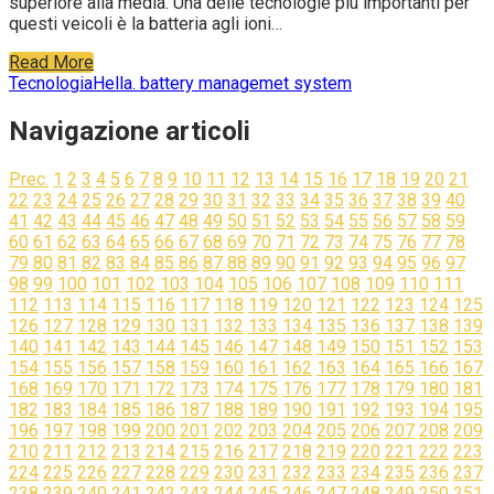
superiore alla media. Una delle tecnologie più importanti per
questi veicoli è la batteria agli ioni…
Read More
Tecnologia
Hella. battery managemet system
Navigazione articoli
Prec.
1
2
3
4
5
6
7
8
9
10
11
12
13
14
15
16
17
18
19
20
21
22
23
24
25
26
27
28
29
30
31
32
33
34
35
36
37
38
39
40
41
42
43
44
45
46
47
48
49
50
51
52
53
54
55
56
57
58
59
60
61
62
63
64
65
66
67
68
69
70
71
72
73
74
75
76
77
78
79
80
81
82
83
84
85
86
87
88
89
90
91
92
93
94
95
96
97
98
99
100
101
102
103
104
105
106
107
108
109
110
111
112
113
114
115
116
117
118
119
120
121
122
123
124
125
126
127
128
129
130
131
132
133
134
135
136
137
138
139
140
141
142
143
144
145
146
147
148
149
150
151
152
153
154
155
156
157
158
159
160
161
162
163
164
165
166
167
168
169
170
171
172
173
174
175
176
177
178
179
180
181
182
183
184
185
186
187
188
189
190
191
192
193
194
195
196
197
198
199
200
201
202
203
204
205
206
207
208
209
210
211
212
213
214
215
216
217
218
219
220
221
222
223
224
225
226
227
228
229
230
231
232
233
234
235
236
237
238
239
240
241
242
243
244
245
246
247
248
249
250
251