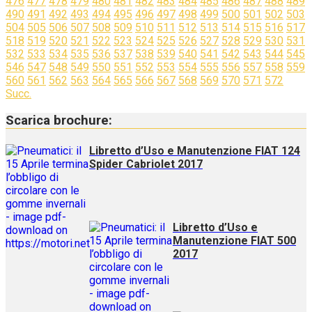
476
477
478
479
480
481
482
483
484
485
486
487
488
489
490
491
492
493
494
495
496
497
498
499
500
501
502
503
504
505
506
507
508
509
510
511
512
513
514
515
516
517
518
519
520
521
522
523
524
525
526
527
528
529
530
531
532
533
534
535
536
537
538
539
540
541
542
543
544
545
546
547
548
549
550
551
552
553
554
555
556
557
558
559
560
561
562
563
564
565
566
567
568
569
570
571
572
Succ.
Scarica brochure:
Libretto d’Uso e Manutenzione FIAT 124
Spider Cabriolet 2017
Libretto d’Uso e
Manutenzione FIAT 500
2017