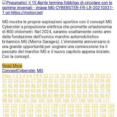
MG mostra le proprie aspirazioni sportive con il concept MG
Cyberster a propulsione elettrica che promette un’autonomia
di 800 chilometri. Nel 2024, saranno esattamente cento anni
dalla fondazione dell’iconico marchio automobilistico
britannico MG (Morris Garages). L’imminente anniversario è
una grande opportunità per sognare una connessione tra il
passato del marchio MG e il nuovo capitolo appena iniziato.
Con la concept…
Read More
Concept
Cyberster
,
MG
Navigazione
Prec.
1
2
3
4
5
6
7
8
9
10
11
12
13
14
15
16
17
18
19
20
21
22
23
24
25
26
27
28
29
30
31
32
33
34
35
36
37
38
39
40
articoli
41
42
43
44
45
46
47
48
49
50
51
52
53
54
55
56
57
58
59
60
61
62
63
64
65
66
67
68
69
70
71
72
73
74
75
76
77
78
79
80
81
82
83
84
85
86
87
88
89
90
91
92
93
94
95
96
97
98
99
100
101
102
103
104
105
106
107
108
109
110
111
112
113
114
115
116
117
118
119
120
121
122
123
124
125
126
127
128
129
130
131
132
133
134
135
136
137
138
139
140
141
142
143
144
145
146
147
148
149
150
151
152
153