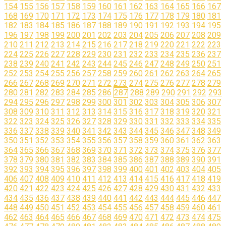
154
155
156
157
158
159
160
161
162
163
164
165
166
167
168
169
170
171
172
173
174
175
176
177
178
179
180
181
182
183
184
185
186
187
188
189
190
191
192
193
194
195
196
197
198
199
200
201
202
203
204
205
206
207
208
209
210
211
212
213
214
215
216
217
218
219
220
221
222
223
224
225
226
227
228
229
230
231
232
233
234
235
236
237
238
239
240
241
242
243
244
245
246
247
248
249
250
251
252
253
254
255
256
257
258
259
260
261
262
263
264
265
266
267
268
269
270
271
272
273
274
275
276
277
278
279
280
281
282
283
284
285
286
287
288
289
290
291
292
293
294
295
296
297
298
299
300
301
302
303
304
305
306
307
308
309
310
311
312
313
314
315
316
317
318
319
320
321
322
323
324
325
326
327
328
329
330
331
332
333
334
335
336
337
338
339
340
341
342
343
344
345
346
347
348
349
350
351
352
353
354
355
356
357
358
359
360
361
362
363
364
365
366
367
368
369
370
371
372
373
374
375
376
377
378
379
380
381
382
383
384
385
386
387
388
389
390
391
392
393
394
395
396
397
398
399
400
401
402
403
404
405
406
407
408
409
410
411
412
413
414
415
416
417
418
419
420
421
422
423
424
425
426
427
428
429
430
431
432
433
434
435
436
437
438
439
440
441
442
443
444
445
446
447
448
449
450
451
452
453
454
455
456
457
458
459
460
461
462
463
464
465
466
467
468
469
470
471
472
473
474
475