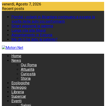
Skip
venerdì, Agosto 7, 2026
to
Recent posts
content
Perché i volanti in Alcantara continuano a essere la
scelta delle auto più performanti
Smart aggiorna la gamma
Lunga vita alla Miura!
Appuntamento in Estonia
Ma chi ti ha dato la patente?
Home
News
Qui Roma
Attualità
Curiosità
Storia
Ecologiche
Noleggio
Libreria
Supercar
Eventi
Saloni