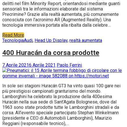
delitti nel film Minority Report, orientandosi mediante guanti
sensoriali tra le informazioni elaborate dal sistema
Precrimine? Grazie alla realtà aumentata, più comunemente
conosciuta con l’acronimo AR (Augmented Reality). Una
tecnologia immersiva portata alla ribalta dalla celebre…
Read More
Tecnologia
Audi
,
Head Up Display
,
realtà aumentata
400 Huracán da corsa prodotte
7 Aprile 2021
6 Aprile 2021
Paolo Ferrini
In sole sei stagioni Huracán GT3 ha vinto quasi 100 gare nei
più prestigiosi campionati granturismo del mondo.
Lamborghini ha celebrato la produzione della 400esima
Huracán nella sua sede di Sant’Agata Bolognese, dove dal
1963 sono state prodotte tutte le Lamborghini stradali e da
corsa. All’evento speciale partecipato Stephan Winkelmann
(presidente e CEO di Automobili Lamborghini), Maurizio
Reggiani (responsabile tecnico),…