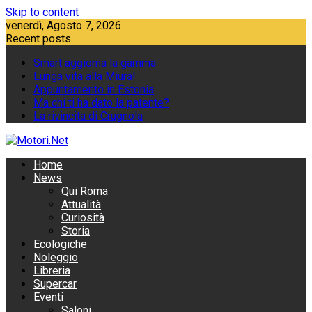
Skip to content
venerdì, Agosto 7, 2026
Recent posts
Smart aggiorna la gamma
Lunga vita alla Miura!
Appuntamento in Estonia
Ma chi ti ha dato la patente?
La rivincita di Crugnola
Home
News
Qui Roma
Attualità
Curiosità
Storia
Ecologiche
Noleggio
Libreria
Supercar
Eventi
Saloni