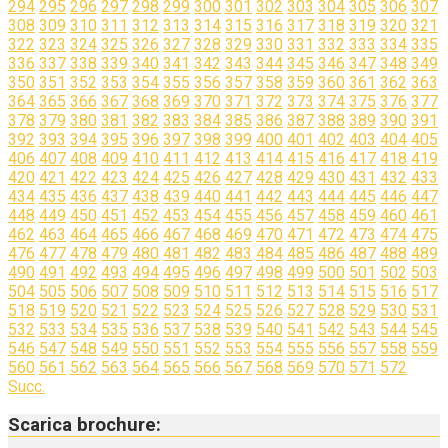
294
295
296
297
298
299
300
301
302
303
304
305
306
307
308
309
310
311
312
313
314
315
316
317
318
319
320
321
322
323
324
325
326
327
328
329
330
331
332
333
334
335
336
337
338
339
340
341
342
343
344
345
346
347
348
349
350
351
352
353
354
355
356
357
358
359
360
361
362
363
364
365
366
367
368
369
370
371
372
373
374
375
376
377
378
379
380
381
382
383
384
385
386
387
388
389
390
391
392
393
394
395
396
397
398
399
400
401
402
403
404
405
406
407
408
409
410
411
412
413
414
415
416
417
418
419
420
421
422
423
424
425
426
427
428
429
430
431
432
433
434
435
436
437
438
439
440
441
442
443
444
445
446
447
448
449
450
451
452
453
454
455
456
457
458
459
460
461
462
463
464
465
466
467
468
469
470
471
472
473
474
475
476
477
478
479
480
481
482
483
484
485
486
487
488
489
490
491
492
493
494
495
496
497
498
499
500
501
502
503
504
505
506
507
508
509
510
511
512
513
514
515
516
517
518
519
520
521
522
523
524
525
526
527
528
529
530
531
532
533
534
535
536
537
538
539
540
541
542
543
544
545
546
547
548
549
550
551
552
553
554
555
556
557
558
559
560
561
562
563
564
565
566
567
568
569
570
571
572
Succ.
Scarica brochure: