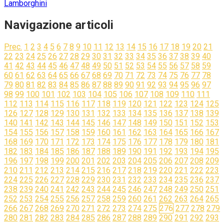
Lamborghini
Navigazione articoli
Prec.
1
2
3
4
5
6
7
8
9
10
11
12
13
14
15
16
17
18
19
20
21
22
23
24
25
26
27
28
29
30
31
32
33
34
35
36
37
38
39
40
41
42
43
44
45
46
47
48
49
50
51
52
53
54
55
56
57
58
59
60
61
62
63
64
65
66
67
68
69
70
71
72
73
74
75
76
77
78
79
80
81
82
83
84
85
86
87
88
89
90
91
92
93
94
95
96
97
98
99
100
101
102
103
104
105
106
107
108
109
110
111
112
113
114
115
116
117
118
119
120
121
122
123
124
125
126
127
128
129
130
131
132
133
134
135
136
137
138
139
140
141
142
143
144
145
146
147
148
149
150
151
152
153
154
155
156
157
158
159
160
161
162
163
164
165
166
167
168
169
170
171
172
173
174
175
176
177
178
179
180
181
182
183
184
185
186
187
188
189
190
191
192
193
194
195
196
197
198
199
200
201
202
203
204
205
206
207
208
209
210
211
212
213
214
215
216
217
218
219
220
221
222
223
224
225
226
227
228
229
230
231
232
233
234
235
236
237
238
239
240
241
242
243
244
245
246
247
248
249
250
251
252
253
254
255
256
257
258
259
260
261
262
263
264
265
266
267
268
269
270
271
272
273
274
275
276
277
278
279
280
281
282
283
284
285
286
287
288
289
290
291
292
293