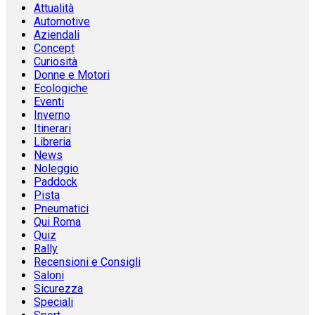
Attualità
Automotive
Aziendali
Concept
Curiosità
Donne e Motori
Ecologiche
Eventi
Inverno
Itinerari
Libreria
News
Noleggio
Paddock
Pista
Pneumatici
Qui Roma
Quiz
Rally
Recensioni e Consigli
Saloni
Sicurezza
Speciali