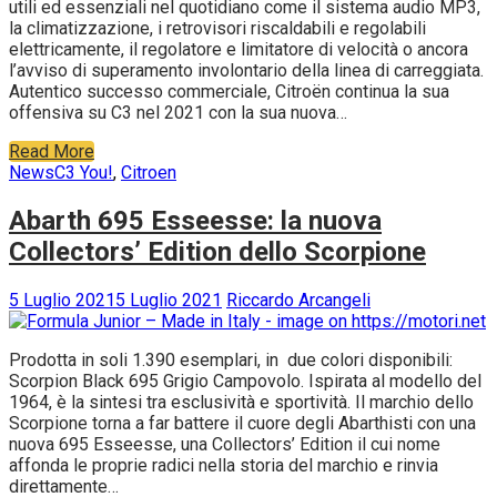
utili ed essenziali nel quotidiano come il sistema audio MP3,
la climatizzazione, i retrovisori riscaldabili e regolabili
elettricamente, il regolatore e limitatore di velocità o ancora
l’avviso di superamento involontario della linea di carreggiata.
Autentico successo commerciale, Citroën continua la sua
offensiva su C3 nel 2021 con la sua nuova…
Read More
News
C3 You!
,
Citroen
Abarth 695 Esseesse: la nuova
Collectors’ Edition dello Scorpione
5 Luglio 2021
5 Luglio 2021
Riccardo Arcangeli
Prodotta in soli 1.390 esemplari, in due colori disponibili:
Scorpion Black 695 Grigio Campovolo. Ispirata al modello del
1964, è la sintesi tra esclusività e sportività. Il marchio dello
Scorpione torna a far battere il cuore degli Abarthisti con una
nuova 695 Esseesse, una Collectors’ Edition il cui nome
affonda le proprie radici nella storia del marchio e rinvia
direttamente…