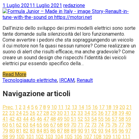
1 Luglio 2021
1 Luglio 2021
redazione
Dall’inizio dello sviluppo dei primi modelli elettrici sono sorte
tante domande sulla silenziosità del loro funzionamento.
Come avvertire i pedoni che sta sopraggiungendo un veicolo
il cui motore non fa quasi nessun rumore? Come realizzare un
suono di alert che risulti efficace, ma anche gradevole? Come
creare un sound design che rispecchi l’identità dei veicoli
elettrici pur essendo specifico della…
Read More
Tecnologia
auto elettriche
,
IRCAM
,
Renault
Navigazione articoli
Prec.
1
2
3
4
5
6
7
8
9
10
11
12
13
14
15
16
17
18
19
20
21
22
23
24
25
26
27
28
29
30
31
32
33
34
35
36
37
38
39
40
41
42
43
44
45
46
47
48
49
50
51
52
53
54
55
56
57
58
59
60
61
62
63
64
65
66
67
68
69
70
71
72
73
74
75
76
77
78
79
80
81
82
83
84
85
86
87
88
89
90
91
92
93
94
95
96
97
98
99
100
101
102
103
104
105
106
107
108
109
110
111