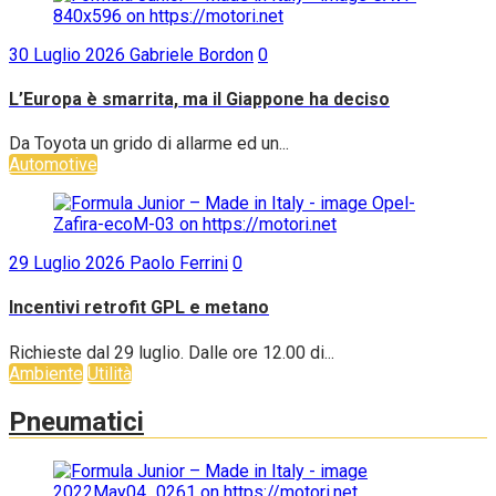
30 Luglio 2026
Gabriele Bordon
0
L’Europa è smarrita, ma il Giappone ha deciso
Da Toyota un grido di allarme ed un...
Automotive
29 Luglio 2026
Paolo Ferrini
0
Incentivi retrofit GPL e metano
Richieste dal 29 luglio. Dalle ore 12.00 di...
Ambiente
Utilità
Pneumatici