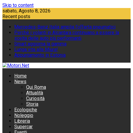
Skip to content
sabato, Agosto 8, 2026
Recent posts
Mercedes-Benz Italia amplia l'offerta pneumatici
Perché i volanti in Alcantara continuano a essere la
scelta delle auto più performanti
Smart aggiorna la gamma
Lunga vita alla Miura!
Appuntamento in Estonia
Home
News
Qui Roma
Attualità
Curiosità
Storia
Ecologiche
Noleggio
Libreria
Supercar
Eventi