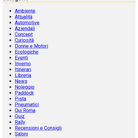
Ambiente
Attualità
Automotive
Aziendali
Concept
Curiosità
Donne e Motori
Ecologiche
Eventi
Inverno
Itinerari
Libreria
News
Noleggio
Paddock
Pista
Pneumatici
Qui Roma
Quiz
Rally
Recensioni e Consigli
Saloni