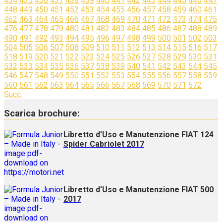
434
435
436
437
438
439
440
441
442
443
444
445
446
447
448
449
450
451
452
453
454
455
456
457
458
459
460
461
462
463
464
465
466
467
468
469
470
471
472
473
474
475
476
477
478
479
480
481
482
483
484
485
486
487
488
489
490
491
492
493
494
495
496
497
498
499
500
501
502
503
504
505
506
507
508
509
510
511
512
513
514
515
516
517
518
519
520
521
522
523
524
525
526
527
528
529
530
531
532
533
534
535
536
537
538
539
540
541
542
543
544
545
546
547
548
549
550
551
552
553
554
555
556
557
558
559
560
561
562
563
564
565
566
567
568
569
570
571
572
Succ.
Scarica brochure:
Libretto d’Uso e Manutenzione FIAT 124
Spider Cabriolet 2017
Libretto d’Uso e Manutenzione FIAT 500
2017