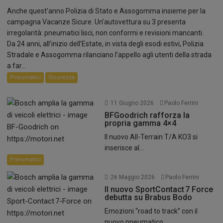
Anche quest’anno Polizia di Stato e Assogomma insieme per la
campagna Vacanze Sicure. Un’autovettura su 3 presenta
irregolarità: pneumatici lisci, non conformi e revisioni mancanti.
Da 24 anni, all’inizio dell’Estate, in vista degli esodi estivi, Polizia
Stradale e Assogomma rilanciano l’appello agli utenti della strada
a far...
Pneumatici
Sicurezza
11 Giugno 2026
Paolo Ferrini
BFGoodrich rafforza la
propria gamma 4×4
Il nuovo All-Terrain T/A KO3 si
inserisce al...
Pneumatici
26 Maggio 2026
Paolo Ferrini
Il nuovo SportContact 7 Force
debutta su Brabus Bodo
Emozioni “road to track” con il
nuovo pneumatico...