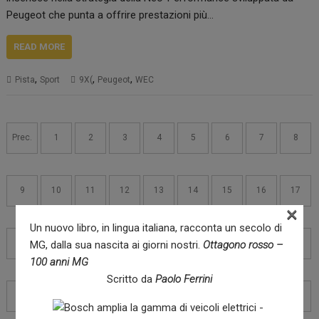
Peugeot che punta a offrire prestazioni più…
READ MORE
,
,
,
Pista
Sport
9X(
Peugeot
WEC
Navigazione
articoli
Prec.
1
2
3
4
5
6
7
8
9
10
11
12
13
14
15
16
17
×
Un nuovo libro, in lingua italiana, racconta un secolo di
18
19
20
21
22
23
24
25
26
MG, dalla sua nascita ai giorni nostri.
Ottagono rosso –
100 anni MG
Scritto da
Paolo Ferrini
27
28
29
30
31
32
33
34
35