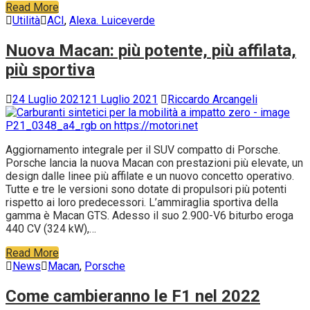
Read More
Utilità
ACI
,
Alexa. Luiceverde
Nuova Macan: più potente, più affilata,
più sportiva
24 Luglio 2021
21 Luglio 2021
Riccardo Arcangeli
Aggiornamento integrale per il SUV compatto di Porsche.
Porsche lancia la nuova Macan con prestazioni più elevate, un
design dalle linee più affilate e un nuovo concetto operativo.
Tutte e tre le versioni sono dotate di propulsori più potenti
rispetto ai loro predecessori. L’ammiraglia sportiva della
gamma è Macan GTS. Adesso il suo 2.900-V6 biturbo eroga
440 CV (324 kW),…
Read More
News
Macan
,
Porsche
Come cambieranno le F1 nel 2022