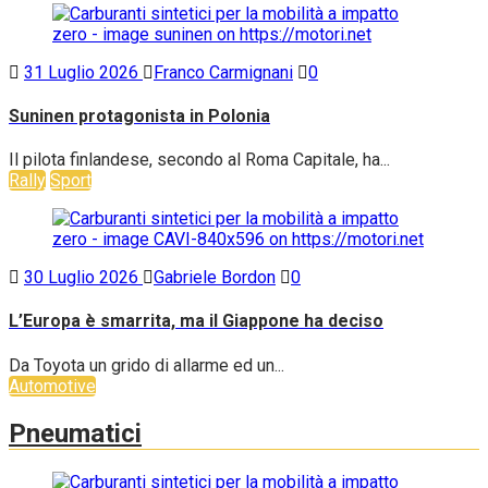
31 Luglio 2026
Franco Carmignani
0
Suninen protagonista in Polonia
Il pilota finlandese, secondo al Roma Capitale, ha...
Rally
Sport
30 Luglio 2026
Gabriele Bordon
0
L’Europa è smarrita, ma il Giappone ha deciso
Da Toyota un grido di allarme ed un...
Automotive
Pneumatici