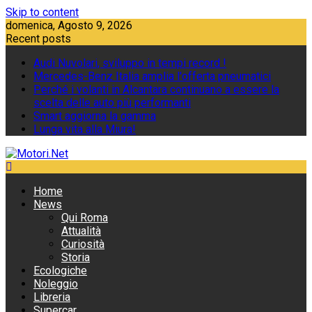
Skip to content
domenica, Agosto 9, 2026
Recent posts
Audi Nuvolari, sviluppo in tempi record !
Mercedes-Benz Italia amplia l'offerta pneumatici
Perché i volanti in Alcantara continuano a essere la
scelta delle auto più performanti
Smart aggiorna la gamma
Lunga vita alla Miura!
Home
News
Qui Roma
Attualità
Curiosità
Storia
Ecologiche
Noleggio
Libreria
Supercar