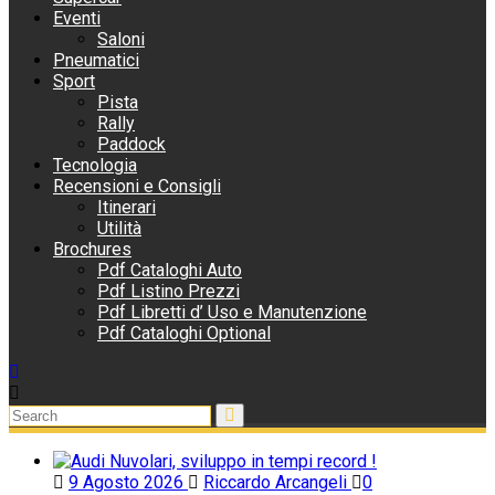
Eventi
Saloni
Pneumatici
Sport
Pista
Rally
Paddock
Tecnologia
Recensioni e Consigli
Itinerari
Utilità
Brochures
Pdf Cataloghi Auto
Pdf Listino Prezzi
Pdf Libretti d’ Uso e Manutenzione
Pdf Cataloghi Optional
9 Agosto 2026
Riccardo Arcangeli
0