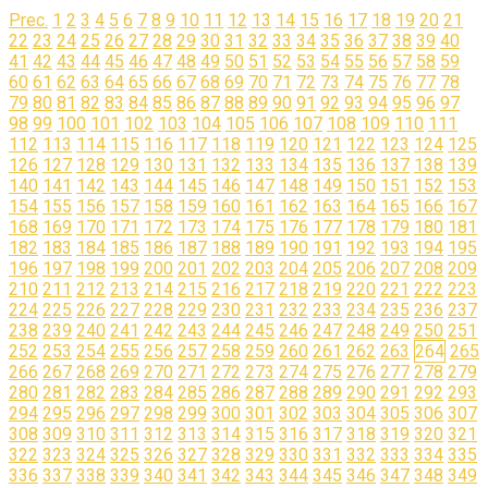
Prec.
1
2
3
4
5
6
7
8
9
10
11
12
13
14
15
16
17
18
19
20
21
22
23
24
25
26
27
28
29
30
31
32
33
34
35
36
37
38
39
40
41
42
43
44
45
46
47
48
49
50
51
52
53
54
55
56
57
58
59
60
61
62
63
64
65
66
67
68
69
70
71
72
73
74
75
76
77
78
79
80
81
82
83
84
85
86
87
88
89
90
91
92
93
94
95
96
97
98
99
100
101
102
103
104
105
106
107
108
109
110
111
112
113
114
115
116
117
118
119
120
121
122
123
124
125
126
127
128
129
130
131
132
133
134
135
136
137
138
139
140
141
142
143
144
145
146
147
148
149
150
151
152
153
154
155
156
157
158
159
160
161
162
163
164
165
166
167
168
169
170
171
172
173
174
175
176
177
178
179
180
181
182
183
184
185
186
187
188
189
190
191
192
193
194
195
196
197
198
199
200
201
202
203
204
205
206
207
208
209
210
211
212
213
214
215
216
217
218
219
220
221
222
223
224
225
226
227
228
229
230
231
232
233
234
235
236
237
238
239
240
241
242
243
244
245
246
247
248
249
250
251
252
253
254
255
256
257
258
259
260
261
262
263
264
265
266
267
268
269
270
271
272
273
274
275
276
277
278
279
280
281
282
283
284
285
286
287
288
289
290
291
292
293
294
295
296
297
298
299
300
301
302
303
304
305
306
307
308
309
310
311
312
313
314
315
316
317
318
319
320
321
322
323
324
325
326
327
328
329
330
331
332
333
334
335
336
337
338
339
340
341
342
343
344
345
346
347
348
349