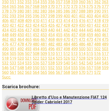
350
351
352
353
354
355
356
357
358
359
360
361
362
363
364
365
366
367
368
369
370
371
372
373
374
375
376
377
378
379
380
381
382
383
384
385
386
387
388
389
390
391
392
393
394
395
396
397
398
399
400
401
402
403
404
405
406
407
408
409
410
411
412
413
414
415
416
417
418
419
420
421
422
423
424
425
426
427
428
429
430
431
432
433
434
435
436
437
438
439
440
441
442
443
444
445
446
447
448
449
450
451
452
453
454
455
456
457
458
459
460
461
462
463
464
465
466
467
468
469
470
471
472
473
474
475
476
477
478
479
480
481
482
483
484
485
486
487
488
489
490
491
492
493
494
495
496
497
498
499
500
501
502
503
504
505
506
507
508
509
510
511
512
513
514
515
516
517
518
519
520
521
522
523
524
525
526
527
528
529
530
531
532
533
534
535
536
537
538
539
540
541
542
543
544
545
546
547
548
549
550
551
552
553
554
555
556
557
558
559
560
561
562
563
564
565
566
567
568
569
570
571
572
Succ.
Scarica brochure:
Libretto d’Uso e Manutenzione FIAT 124
Spider Cabriolet 2017