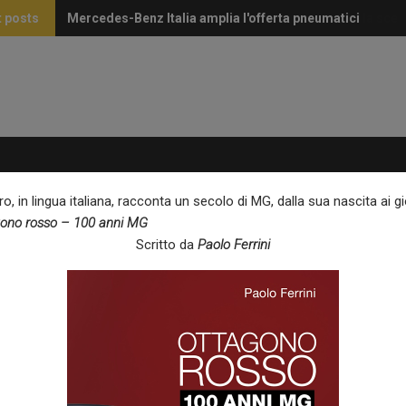
 posts
Mercedes-Benz Italia amplia l'offerta pneumatici
Perché i volanti in Alcantara continuano a essere la scel
o, in lingua italiana, racconta un secolo di MG, dalla sua nascita ai gi
ono rosso – 100 anni MG
Scritto da
Paolo Ferrini