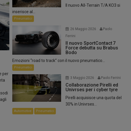
Il nuovo All-Terrain T/A KO3 si
inserisce al...
Pneumatici
26 Maggio 2026
Paolo
.
Ferrini
Il nuovo SportContact 7
Force debutta su Brabus
Bodo
Emozioni “road to track” con il nuovo pneumatico...
Pneumatici
e per
3 Maggio 2026
Paolo Ferrini
nta
Collaborazione Pirelli ed
Univrses per i cyber tyre
esodi
Pirelli acquisisce una quota del
agli
30% in Univrses...
Automotive
Pneumatici