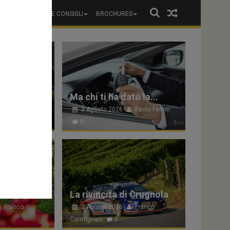
A
RECENSIONI E CONSIGLI
BROCHURES
a Miura!
Ma chi ti ha dato la...
Paolo Ferrini
3 Agosto 2026
Paolo Ferrini
0
in Estonia
La rivincita di Crugnola
Franco
2 Agosto 2026
Franco
Carmignani
0