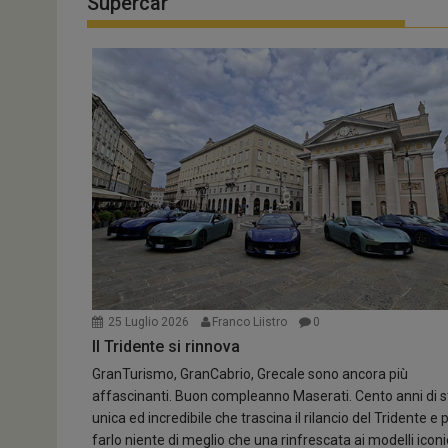
Supercar
Mercedes-Benz Italia amplia l’offerta pne
Rafforzato anche il ruolo nel canale Car Dealer. I...
Automotive
25 Luglio 2026
Franco Liistro
0
Il Tridente si rinnova
GranTurismo, GranCabrio, Grecale sono ancora più
affascinanti. Buon compleanno Maserati. Cento anni di s
unica ed incredibile che trascina il rilancio del Tridente e 
farlo niente di meglio che una rinfrescata ai modelli iconic