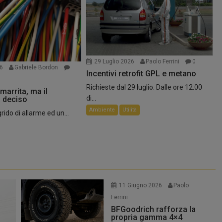
29 Luglio 2026
Paolo Ferrini
0
26
Gabriele Bordon
Incentivi retrofit GPL e metano
essere la scelta delle auto più
Richieste dal 29 luglio. Dalle ore 12.00
marrita, ma il
di...
 deciso
rienza...
Ambiente
Utilità
ido di allarme ed un...
11 Giugno 2026
Paolo
Ferrini
BFGoodrich rafforza la
propria gamma 4×4