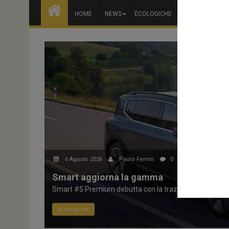
HOME
NEWS
ECOLOGICHE
NOLEGGIO
6 Agosto 2026
Paolo Ferrini
0
Smart aggiorna la gamma
Smart #5 Premium debutta con la trazione integrale e..
Ecologiche