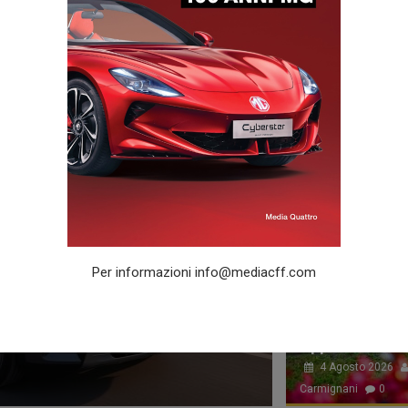
LIBRERIA
SUPERCAR
EVENTI
PNEUMATICI
SPORT
TECNOLOGI
Lunga vita all
5 Agosto 2026
0
Per informazioni
info@mediacff.com
.
Appuntamento 
4 Agosto 2026
Carmignani
0