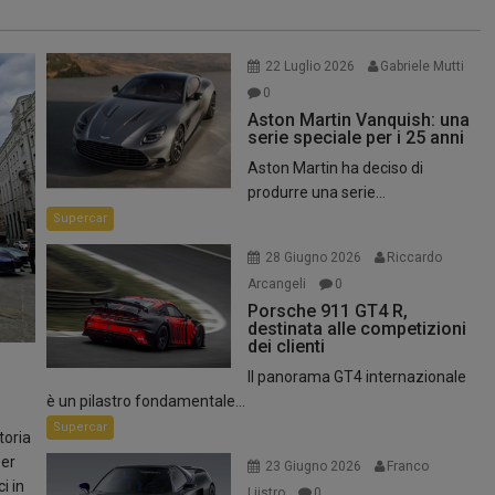
umatici
22 Luglio 2026
Gabriele Mutti
0
Aston Martin Vanquish: una
serie speciale per i 25 anni
Aston Martin ha deciso di
produrre una serie...
Supercar
28 Giugno 2026
Riccardo
Arcangeli
0
Porsche 911 GT4 R,
destinata alle competizioni
dei clienti
Il panorama GT4 internazionale
è un pilastro fondamentale...
Supercar
toria
per
23 Giugno 2026
Franco
i in
Liistro
0