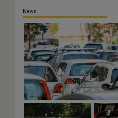
News
8 Agosto 2026
Paolo Ferrini
0
Mercedes-Benz Italia amplia l’offerta pne
Rafforzato anche il ruolo nel canale Car Dealer. I...
Automotive