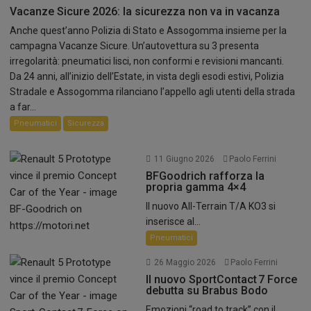
Vacanze Sicure 2026: la sicurezza non va in vacanza
Anche quest’anno Polizia di Stato e Assogomma insieme per la
campagna Vacanze Sicure. Un’autovettura su 3 presenta
irregolarità: pneumatici lisci, non conformi e revisioni mancanti.
Da 24 anni, all’inizio dell’Estate, in vista degli esodi estivi, Polizia
Stradale e Assogomma rilanciano l’appello agli utenti della strada
a far...
Pneumatici
Sicurezza
11 Giugno 2026
Paolo Ferrini
BFGoodrich rafforza la
propria gamma 4×4
Il nuovo All-Terrain T/A KO3 si
inserisce al...
Pneumatici
26 Maggio 2026
Paolo Ferrini
Il nuovo SportContact 7 Force
debutta su Brabus Bodo
Emozioni “road to track” con il