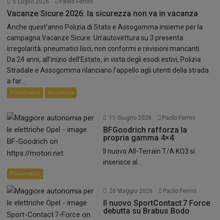
5 Luglio 2026
Paolo Ferrini
Vacanze Sicure 2026: la sicurezza non va in vacanza
Anche quest’anno Polizia di Stato e Assogomma insieme per la
campagna Vacanze Sicure. Un’autovettura su 3 presenta
irregolarità: pneumatici lisci, non conformi e revisioni mancanti.
Da 24 anni, all’inizio dell’Estate, in vista degli esodi estivi, Polizia
Stradale e Assogomma rilanciano l’appello agli utenti della strada
a far...
Pneumatici
Sicurezza
11 Giugno 2026
Paolo Ferrini
BFGoodrich rafforza la
propria gamma 4×4
Il nuovo All-Terrain T/A KO3 si
inserisce al...
Pneumatici
26 Maggio 2026
Paolo Ferrini
Il nuovo SportContact 7 Force
debutta su Brabus Bodo