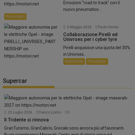
Emozioni “road to track” con il
nuovo pneumatico...
Pneumatici
3 Maggio 2026
Paolo Ferrini
Collaborazione Pirelli ed
Univrses per i cyber tyre
Pirelli acquisisce una quota del 30%
in Univrses...
Automotive
Pneumatici
Supercar
25 Luglio 2026
Franco Liistro
0
Il Tridente si rinnova
GranTurismo, GranCabrio, Grecale sono ancora più affascinanti.
Buon compleanno Maserati. Cento anni di storia unica ed