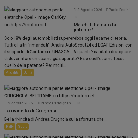
3 Agosto 2026
Paolo Ferrini
0
Ma chi ti ha dato la
patente?
Solo l’8% degli automobilisti supererebbe oggi l’esame di teoria.
Tutti gli altri “rimandati”. Analisi AutoScout24 ed EGAF Edizioni con
il supporto di Confarca e UNASCA. A quanti è capitato di sognare
di dover rifare un esame già superato? E se quell’esame fosse
quello della patente? Per molti...
Attualità
Utilità
2 Agosto 2026
Franco Carmignani
0
La rivincita di Crugnola
Bella rivincita di Andrea Crugnola sulla sfortuna che...
Rally
Sport