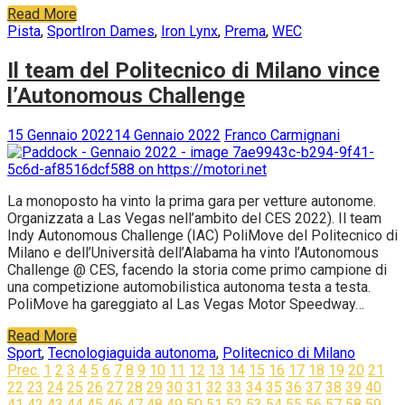
Read More
Pista
,
Sport
Iron Dames
,
Iron Lynx
,
Prema
,
WEC
Il team del Politecnico di Milano vince
l’Autonomous Challenge
15 Gennaio 2022
14 Gennaio 2022
Franco Carmignani
La monoposto ha vinto la prima gara per vetture autonome.
Organizzata a Las Vegas nell’ambito del CES 2022). Il team
Indy Autonomous Challenge (IAC) PoliMove del Politecnico di
Milano e dell’Università dell’Alabama ha vinto l’Autonomous
Challenge @ CES, facendo la storia come primo campione di
una competizione automobilistica autonoma testa a testa.
PoliMove ha gareggiato al Las Vegas Motor Speedway…
Read More
Sport
,
Tecnologia
guida autonoma
,
Politecnico di Milano
Navigazione
Prec.
1
2
3
4
5
6
7
8
9
10
11
12
13
14
15
16
17
18
19
20
21
22
23
24
25
26
27
28
29
30
31
32
33
34
35
36
37
38
39
40
articoli
41
42
43
44
45
46
47
48
49
50
51
52
53
54
55
56
57
58
59