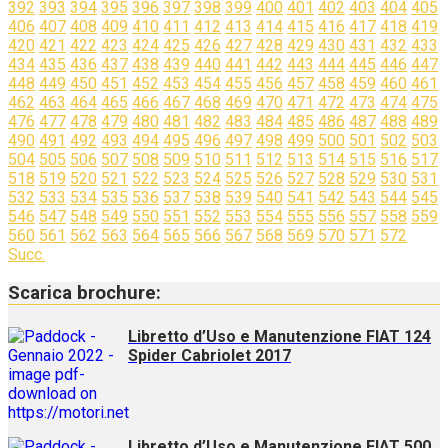
392
393
394
395
396
397
398
399
400
401
402
403
404
405
406
407
408
409
410
411
412
413
414
415
416
417
418
419
420
421
422
423
424
425
426
427
428
429
430
431
432
433
434
435
436
437
438
439
440
441
442
443
444
445
446
447
448
449
450
451
452
453
454
455
456
457
458
459
460
461
462
463
464
465
466
467
468
469
470
471
472
473
474
475
476
477
478
479
480
481
482
483
484
485
486
487
488
489
490
491
492
493
494
495
496
497
498
499
500
501
502
503
504
505
506
507
508
509
510
511
512
513
514
515
516
517
518
519
520
521
522
523
524
525
526
527
528
529
530
531
532
533
534
535
536
537
538
539
540
541
542
543
544
545
546
547
548
549
550
551
552
553
554
555
556
557
558
559
560
561
562
563
564
565
566
567
568
569
570
571
572
Succ.
Scarica brochure:
Libretto d’Uso e Manutenzione FIAT 124
Spider Cabriolet 2017
Libretto d’Uso e Manutenzione FIAT 500