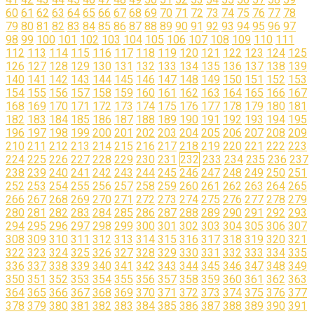
60
61
62
63
64
65
66
67
68
69
70
71
72
73
74
75
76
77
78
79
80
81
82
83
84
85
86
87
88
89
90
91
92
93
94
95
96
97
98
99
100
101
102
103
104
105
106
107
108
109
110
111
112
113
114
115
116
117
118
119
120
121
122
123
124
125
126
127
128
129
130
131
132
133
134
135
136
137
138
139
140
141
142
143
144
145
146
147
148
149
150
151
152
153
154
155
156
157
158
159
160
161
162
163
164
165
166
167
168
169
170
171
172
173
174
175
176
177
178
179
180
181
182
183
184
185
186
187
188
189
190
191
192
193
194
195
196
197
198
199
200
201
202
203
204
205
206
207
208
209
210
211
212
213
214
215
216
217
218
219
220
221
222
223
224
225
226
227
228
229
230
231
232
233
234
235
236
237
238
239
240
241
242
243
244
245
246
247
248
249
250
251
252
253
254
255
256
257
258
259
260
261
262
263
264
265
266
267
268
269
270
271
272
273
274
275
276
277
278
279
280
281
282
283
284
285
286
287
288
289
290
291
292
293
294
295
296
297
298
299
300
301
302
303
304
305
306
307
308
309
310
311
312
313
314
315
316
317
318
319
320
321
322
323
324
325
326
327
328
329
330
331
332
333
334
335
336
337
338
339
340
341
342
343
344
345
346
347
348
349
350
351
352
353
354
355
356
357
358
359
360
361
362
363
364
365
366
367
368
369
370
371
372
373
374
375
376
377
378
379
380
381
382
383
384
385
386
387
388
389
390
391