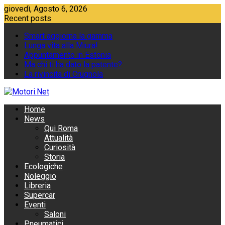
Skip
giovedì, Agosto 6, 2026
to
Recent posts
content
Smart aggiorna la gamma
Lunga vita alla Miura!
Appuntamento in Estonia
Ma chi ti ha dato la patente?
La rivincita di Crugnola
Home
News
Qui Roma
Attualità
Curiosità
Storia
Ecologiche
Noleggio
Libreria
Supercar
Eventi
Saloni
Pneumatici