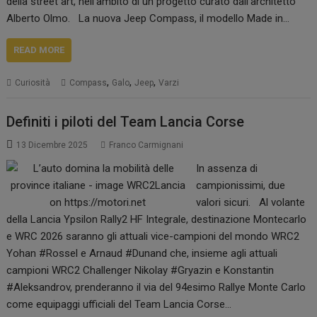
della street art, nell’ambito di un progetto curato dall’architetto
Alberto Olmo. La nuova Jeep Compass, il modello Made in…
READ MORE
,
,
,
Curiosità
Compass
Galo
Jeep
Varzi
Definiti i piloti del Team Lancia Corse
13 Dicembre 2025
Franco Carmignani
In assenza di
campionissimi, due
valori sicuri. Al volante
della Lancia Ypsilon Rally2 HF Integrale, destinazione Montecarlo
e WRC 2026 saranno gli attuali vice-campioni del mondo WRC2
Yohan #Rossel e Arnaud #Dunand che, insieme agli attuali
campioni WRC2 Challenger Nikolay #Gryazin e Konstantin
#Aleksandrov, prenderanno il via del 94esimo Rallye Monte Carlo
come equipaggi ufficiali del Team Lancia Corse…