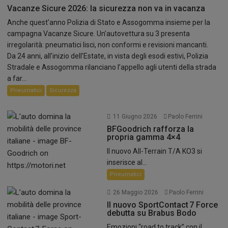
Vacanze Sicure 2026: la sicurezza non va in vacanza
Anche quest’anno Polizia di Stato e Assogomma insieme per la
campagna Vacanze Sicure. Un’autovettura su 3 presenta
irregolarità: pneumatici lisci, non conformi e revisioni mancanti.
Da 24 anni, all’inizio dell’Estate, in vista degli esodi estivi, Polizia
Stradale e Assogomma rilanciano l’appello agli utenti della strada
a far...
Pneumatici
Sicurezza
11 Giugno 2026
Paolo Ferrini
BFGoodrich rafforza la
propria gamma 4×4
Il nuovo All-Terrain T/A KO3 si
inserisce al...
Pneumatici
26 Maggio 2026
Paolo Ferrini
Il nuovo SportContact 7 Force
debutta su Brabus Bodo
Emozioni “road to track” con il