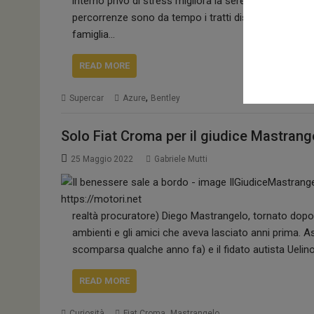
interno privo di stress migliora la serenità e il bene
percorrenze sono da tempo i tratti distintivi di Ben
famiglia…
READ MORE
,
Supercar
Azure
Bentley
Solo Fiat Croma per il giudice Mastrang
25 Maggio 2022
Gabriele Mutti
realtà procuratore) Diego Mastrangelo, tornato dopo ann
ambienti e gli amici che aveva lasciato anni prima. Ass
scomparsa qualche anno fa) e il fidato autista Uelin
READ MORE
,
Curiosità
Fiat Croma
Mastrangelo