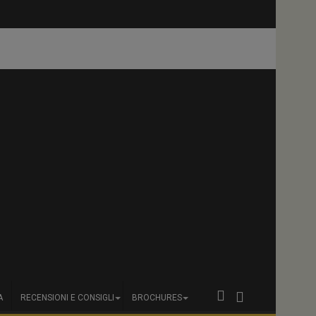
a la
Appuntamento in
A
RECENSIONI E CONSIGLI
BROCHURES
Estonia