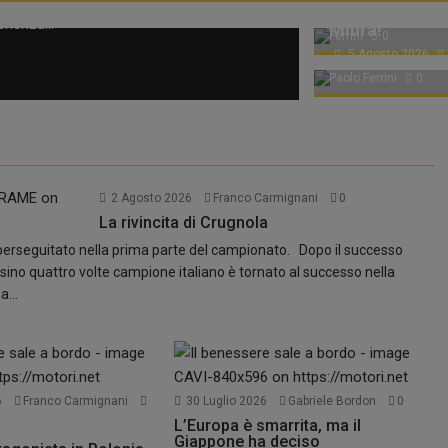
umatici
Lunga vita all
6 Agosto 2026
rienza...
Miura!
Ferrini
0
5 Agosto 2026
Paolo Ferrini
0
2 Agosto 2026
Franco Carmignani
0
La rivincita di Crugnola
a perseguitato nella prima parte del campionato. Dopo il successo
resino quattro volte campione italiano è tornato al successo nella
...
6
Franco Carmignani
30 Luglio 2026
Gabriele Bordon
0
L’Europa è smarrita, ma il
Giappone ha deciso