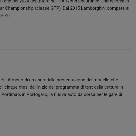
MDh che nel 2024 debutterà nel FIA World Endurance Championship
Car Championship (classe GTP). Dal 2015 Lamborghini compete al
tre 40…
A meno di un anno dalla presentazione del modello che
li cinque mesi dall’inizio del programma di test della vettura in
Portimão, in Portogallo, la nuova auto da corsa per le gare di