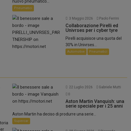
nuovo pneumatico...
Pneumatici
3 Maggio 2026
Paolo Ferrini
Collaborazione Pirelli ed
Univrses per i cyber tyre
Pirelli acquisisce una quota del
30% in Univrses...
Automotive
Pneumatici
22 Luglio 2026
Gabriele Mutti
0
Aston Martin Vanquish: una
serie speciale per i 25 anni
Aston Martin ha deciso di produrre una serie...
Supercar
toria
per