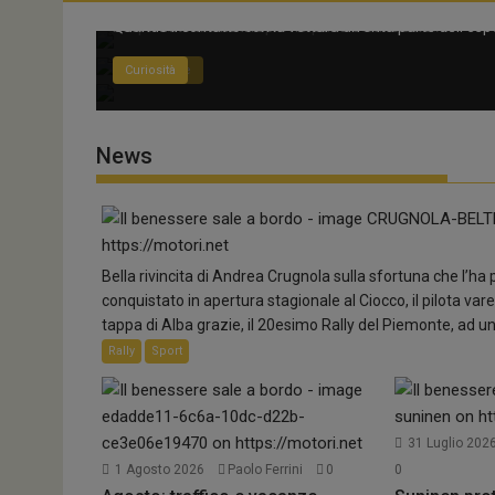
Audi Nuvolari, sviluppo in tempi record !
Mercedes-Benz Italia amplia l’offerta pne
performanti
Dal primo bozzetto al prototipo su strada in soli...
Rafforzato anche il ruolo nel canale Car Dealer. I...
Quando il contatto con la vettura diventa parte dell’espe
Supercar
Automotive
Curiosità
News
Bella rivincita di Andrea Crugnola sulla sfortuna che l’h
conquistato in apertura stagionale al Ciocco, il pilota va
tappa di Alba grazie, il 20esimo Rally del Piemonte, ad una
Rally
Sport
31 Luglio 202
1 Agosto 2026
Paolo Ferrini
0
0