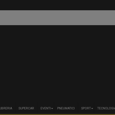
Smart aggiorn
essere la scelta delle auto più
LIBRERIA
SUPERCAR
EVENTI
PNEUMATICI
SPORT
TECNOLOGI
gamma