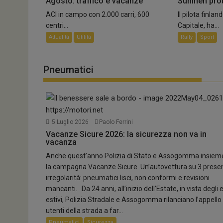
Agosto: traffico e vacanze
Suninen pro
ACI in campo con 2.000 carri, 600
Il pilota finl
centri...
Capitale, ha...
Attualità
Utilità
Rally
Sport
Pneumatici
5 Luglio 2026
Paolo Ferrini
Vacanze Sicure 2026: la sicurezza non va in
vacanza
Anche quest’anno Polizia di Stato e Assogomma insiem
la campagna Vacanze Sicure. Un’autovettura su 3 prese
irregolarità: pneumatici lisci, non conformi e revisioni
mancanti. Da 24 anni, all’inizio dell’Estate, in vista degli 
estivi, Polizia Stradale e Assogomma rilanciano l’appello 
utenti della strada a far...
Pneumatici
Sicurezza