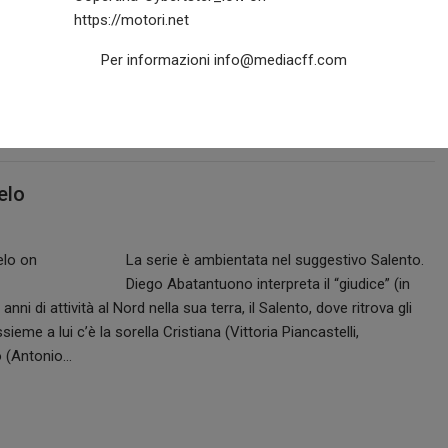
ssere individuale. Prestazioni uniche e comfort sulle lunghe
tley che ora sta consolidando questa reputazione con una nuova
Per informazioni
info@mediacff.com
elo
La serie è ambientata nel suggestivo Salento.
Diego Abatantuono interpreta il “giudice” (in
i di attività al Nord nella sua terra, il Salento, dove ritrova gli
ieme a lui c’è la sorella Cristiana (Vittoria Piancastelli,
o (Antonio…