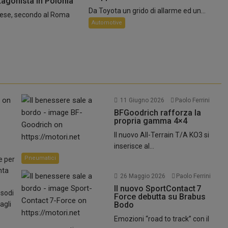
tagonista in Polonia
Da Toyota un grido di allarme ed un...
andese, secondo al Roma
Automotive
11 Giugno 2026
Paolo Ferrini
BFGoodrich rafforza la
propria gamma 4×4
Il nuovo All-Terrain T/A KO3 si
inserisce al...
Pneumatici
e per
nta
26 Maggio 2026
Paolo Ferrini
Il nuovo SportContact 7
esodi
Force debutta su Brabus
agli
Bodo
Emozioni “road to track” con il