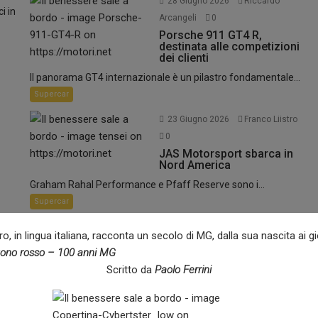
28 Giugno 2026
Riccardo
i in
Arcangeli
0
Porsche 911 GT4 R,
destinata alle competizioni
dei clienti
Il panorama GT4 internazionale è un pilastro fondamentale...
Supercar
23 Giugno 2026
Franco Liistro
0
JAS Motorsport sbarca in
Nord America
Graham Rahal Performance e Pfaff Reserve sono i...
Supercar
o, in lingua italiana, racconta un secolo di MG, dalla sua nascita ai gi
ono rosso – 100 anni MG
Scritto da
Paolo Ferrini
La nuova gamma Bentley Azure privilegia il
nza alla guida per viaggi più sicuri e rilassanti. L’ambiente