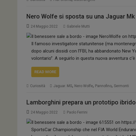
Nero Wolfe si sposta su una Jaguar Mk 
24 Maggio 2022
Gabriele Mutti
Il famoso investigatore statunitense (ma montenegri
dopo alcuni dissidi con l’FBI, ha abbandonato New York 
volontario”. A seguirlo in questa nuova avventura c’è
READ MORE
,
,
,
Curiosità
Jaguar. MG
Nero Wolfe
Pannofino
Sermonti
Lamborghini prepara un prototipo ibri
24 Maggio 2022
Paolo Ferrini
SportsCar Championship che nel FIA World Enduranc