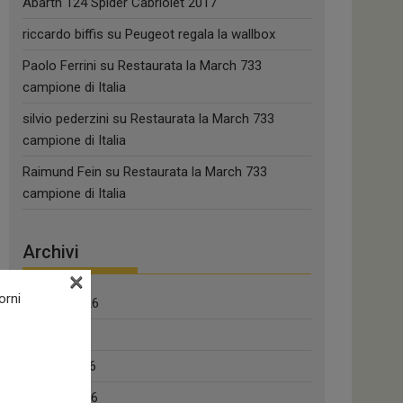
Abarth 124 Spider Cabriolet 2017
riccardo biffis
su
Peugeot regala la wallbox
Paolo Ferrini
su
Restaurata la March 733
campione di Italia
silvio pederzini
su
Restaurata la March 733
campione di Italia
Raimund Fein
su
Restaurata la March 733
campione di Italia
Archivi
×
orni
Agosto 2026
Luglio 2026
Giugno 2026
Maggio 2026