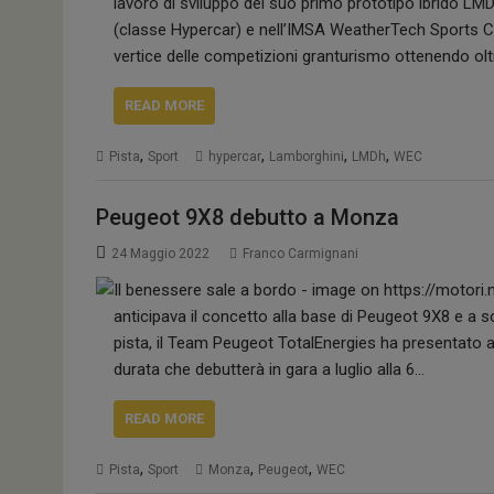
lavoro di sviluppo del suo primo prototipo ibrido L
(classe Hypercar) e nell’IMSA WeatherTech Sports 
vertice delle competizioni granturismo ottenendo ol
READ MORE
,
,
,
,
Pista
Sport
hypercar
Lamborghini
LMDh
WEC
Peugeot 9X8 debutto a Monza
24 Maggio 2022
Franco Carmignani
anticipava il concetto alla base di Peugeot 9X8 e a so
pista, il Team Peugeot TotalEnergies ha presentato a 
durata che debutterà in gara a luglio alla 6…
READ MORE
,
,
,
Pista
Sport
Monza
Peugeot
WEC