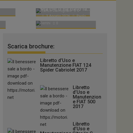
a
Paolo
4 Agosto 2026
Ma chi ti ha dato la...
Franco Carmignani
0
3 Agosto 2026
Paolo
Ferrini
0
Scarica brochure:
Libretto d’Uso e
Manutenzione FIAT 124
Spider Cabriolet 2017
Libretto
d’Uso e
Manutenzion
e FIAT 500
2017
Libretto
d’Uso e