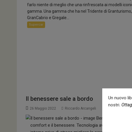
farlo niente di meglio che una rinfrescata ai modelli iconic
gamma. Una gamma che ha nel Tridente di Granturismo,
GranCabrio e Gregale...
Supercar
Il benessere sale a bordo
Un nuovo libr
nostri.
Ottag
26 Maggio 2022
Riccardo Arcangeli
comfort e il benessere. Tecnologia avanzata di assiste