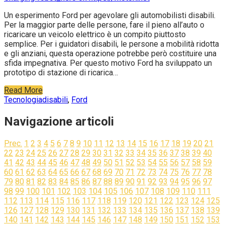
Un esperimento Ford per agevolare gli automobilisti disabili.
Per la maggior parte delle persone, fare il pieno all’auto o
ricaricare un veicolo elettrico è un compito piuttosto
semplice. Per i guidatori disabili, le persone a mobilità ridotta
e gli anziani, questa operazione potrebbe però costituire una
sfida impegnativa. Per questo motivo Ford ha sviluppato un
prototipo di stazione di ricarica…
Read More
Tecnologia
disabili
,
Ford
Navigazione articoli
Prec.
1
2
3
4
5
6
7
8
9
10
11
12
13
14
15
16
17
18
19
20
21
22
23
24
25
26
27
28
29
30
31
32
33
34
35
36
37
38
39
40
41
42
43
44
45
46
47
48
49
50
51
52
53
54
55
56
57
58
59
60
61
62
63
64
65
66
67
68
69
70
71
72
73
74
75
76
77
78
79
80
81
82
83
84
85
86
87
88
89
90
91
92
93
94
95
96
97
98
99
100
101
102
103
104
105
106
107
108
109
110
111
112
113
114
115
116
117
118
119
120
121
122
123
124
125
126
127
128
129
130
131
132
133
134
135
136
137
138
139
140
141
142
143
144
145
146
147
148
149
150
151
152
153