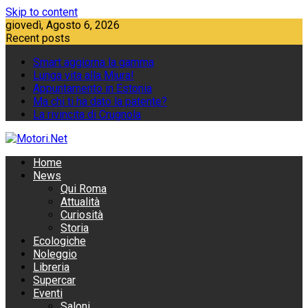
Skip to content
giovedì, Agosto 6, 2026
Recent posts
Smart aggiorna la gamma
Lunga vita alla Miura!
Appuntamento in Estonia
Ma chi ti ha dato la patente?
La rivincita di Crugnola
Home
News
Qui Roma
Attualità
Curiosità
Storia
Ecologiche
Noleggio
Libreria
Supercar
Eventi
Saloni