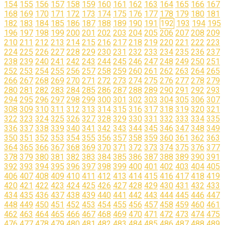
154
155
156
157
158
159
160
161
162
163
164
165
166
167
168
169
170
171
172
173
174
175
176
177
178
179
180
181
182
183
184
185
186
187
188
189
190
191
192
193
194
195
196
197
198
199
200
201
202
203
204
205
206
207
208
209
210
211
212
213
214
215
216
217
218
219
220
221
222
223
224
225
226
227
228
229
230
231
232
233
234
235
236
237
238
239
240
241
242
243
244
245
246
247
248
249
250
251
252
253
254
255
256
257
258
259
260
261
262
263
264
265
266
267
268
269
270
271
272
273
274
275
276
277
278
279
280
281
282
283
284
285
286
287
288
289
290
291
292
293
294
295
296
297
298
299
300
301
302
303
304
305
306
307
308
309
310
311
312
313
314
315
316
317
318
319
320
321
322
323
324
325
326
327
328
329
330
331
332
333
334
335
336
337
338
339
340
341
342
343
344
345
346
347
348
349
350
351
352
353
354
355
356
357
358
359
360
361
362
363
364
365
366
367
368
369
370
371
372
373
374
375
376
377
378
379
380
381
382
383
384
385
386
387
388
389
390
391
392
393
394
395
396
397
398
399
400
401
402
403
404
405
406
407
408
409
410
411
412
413
414
415
416
417
418
419
420
421
422
423
424
425
426
427
428
429
430
431
432
433
434
435
436
437
438
439
440
441
442
443
444
445
446
447
448
449
450
451
452
453
454
455
456
457
458
459
460
461
462
463
464
465
466
467
468
469
470
471
472
473
474
475
476
477
478
479
480
481
482
483
484
485
486
487
488
489