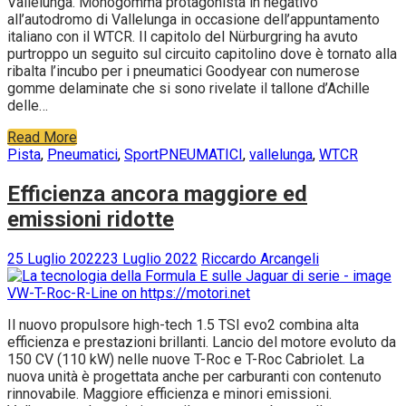
Vallelunga. Monogomma protagonista in negativo
all’autodromo di Vallelunga in occasione dell’appuntamento
italiano con il WTCR. Il capitolo del Nürburgring ha avuto
purtroppo un seguito sul circuito capitolino dove è tornato alla
ribalta l’incubo per i pneumatici Goodyear con numerose
gomme delaminate che si sono rivelate il tallone d’Achille
delle…
Read More
Pista
,
Pneumatici
,
Sport
PNEUMATICI
,
vallelunga
,
WTCR
Efficienza ancora maggiore ed
emissioni ridotte
25 Luglio 2022
23 Luglio 2022
Riccardo Arcangeli
Il nuovo propulsore high-tech 1.5 TSI evo2 combina alta
efficienza e prestazioni brillanti. Lancio del motore evoluto da
150 CV (110 kW) nelle nuove T-Roc e T-Roc Cabriolet. La
nuova unità è progettata anche per carburanti con contenuto
rinnovabile. Maggiore efficienza e minori emissioni.