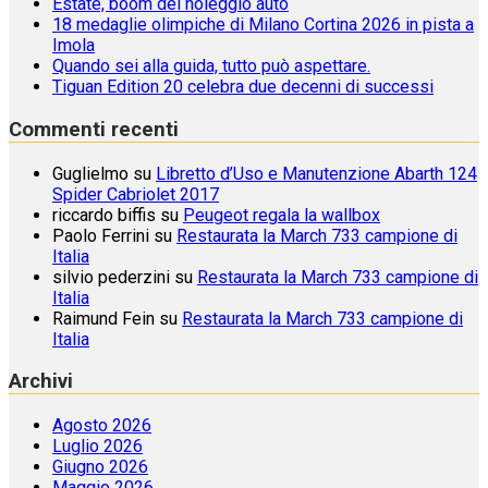
Estate, boom del noleggio auto
18 medaglie olimpiche di Milano Cortina 2026 in pista a
Imola
Quando sei alla guida, tutto può aspettare.
Tiguan Edition 20 celebra due decenni di successi
Commenti recenti
Guglielmo
su
Libretto d’Uso e Manutenzione Abarth 124
Spider Cabriolet 2017
riccardo biffis
su
Peugeot regala la wallbox
Paolo Ferrini
su
Restaurata la March 733 campione di
Italia
silvio pederzini
su
Restaurata la March 733 campione di
Italia
Raimund Fein
su
Restaurata la March 733 campione di
Italia
Archivi
Agosto 2026
Luglio 2026
Giugno 2026
Maggio 2026