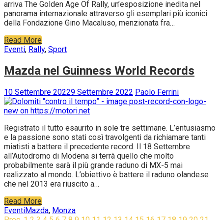
arriva The Golden Age Of Rally, un’esposizione inedita nel
panorama internazionale attraverso gli esemplari più iconici
della Fondazione Gino Macaluso, menzionata fra…
Read More
Eventi
,
Rally
,
Sport
Mazda nel Guinness World Records
10 Settembre 2022
9 Settembre 2022
Paolo Ferrini
Registrato il tutto esaurito in sole tre settimane. L’entusiasmo
e la passione sono stati così travolgenti da richiamare tanti
miatisti a battere il precedente record. Il 18 Settembre
all’Autodromo di Modena si terrà quello che molto
probabilmente sarà il più grande raduno di MX-5 mai
realizzato al mondo. L’obiettivo è battere il raduno olandese
che nel 2013 era riuscito a…
Read More
Eventi
Mazda
,
Monza
Prec.
1
2
3
4
5
6
7
8
9
10
11
12
13
14
15
16
17
18
19
20
21