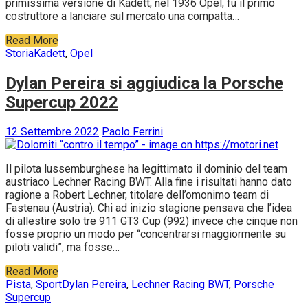
primissima versione di Kadett, nel 1936 Opel, fu il primo
costruttore a lanciare sul mercato una compatta…
Read More
Storia
Kadett
,
Opel
Dylan Pereira si aggiudica la Porsche
Supercup 2022
12 Settembre 2022
Paolo Ferrini
Il pilota lussemburghese ha legittimato il dominio del team
austriaco Lechner Racing BWT. Alla fine i risultati hanno dato
ragione a Robert Lechner, titolare dell’omonimo team di
Fastenau (Austria). Chi ad inizio stagione pensava che l’idea
di allestire solo tre 911 GT3 Cup (992) invece che cinque non
fosse proprio un modo per “concentrarsi maggiormente su
piloti validi”, ma fosse…
Read More
Pista
,
Sport
Dylan Pereira
,
Lechner Racing BWT
,
Porsche
Supercup