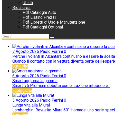
Utilità
Brochures
Pdf Cataloghi Auto
Pdf Listino Prezzi
Pdf Libretti d’ Uso e Manutenzione
Pdf Cataloghi Optional
7 Agosto 2026
Paolo Ferrini
0
Perché i volanti in Alcantara continuano a essere la scelta
Quando il contatto con la vettura diventa parte dell’esperie
Curiosità
6 Agosto 2026
Paolo Ferrini
0
Smart aggiorna la gamma
Smart #5 Premium debutta con la trazione integrale e...
Ecologiche
5 Agosto 2026
Paolo Ferrini
0
Lunga vita alla Miura!
Lamborghini Revuelto Miura 60° Homage: una serie special
Supercar