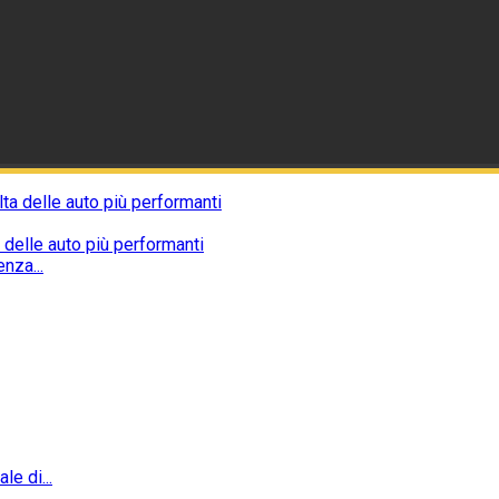
 delle auto più performanti
nza...
e di...