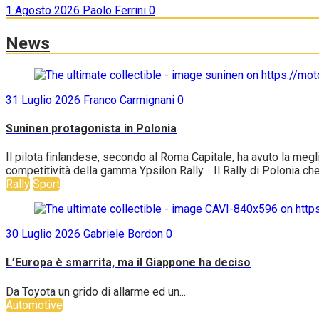
1 Agosto 2026
Paolo Ferrini
0
News
31 Luglio 2026
Franco Carmignani
0
Suninen protagonista in Polonia
Il pilota finlandese, secondo al Roma Capitale, ha avuto la me
competitività della gamma Ypsilon Rally. Il Rally di Polonia che
Rally
Sport
30 Luglio 2026
Gabriele Bordon
0
L’Europa è smarrita, ma il Giappone ha deciso
Da Toyota un grido di allarme ed un...
Automotive