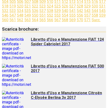
504
505
506
507
508
509
510
511
512
513
514
515
516
517
518
519
520
521
522
523
524
525
526
527
528
529
530
531
532
533
534
535
536
537
538
539
540
541
542
543
544
545
546
547
548
549
550
551
552
553
554
555
556
557
558
559
560
561
562
563
564
565
566
567
568
569
570
571
Succ.
Scarica brochure:
Libretto d’Uso e Manutenzione FIAT 124
Spider Cabriolet 2017
Libretto d’Uso e Manutenzione FIAT 500
2017
Libretto d’Uso e Manutenzione Citroën
C-Elysée Berlina 3v 2017