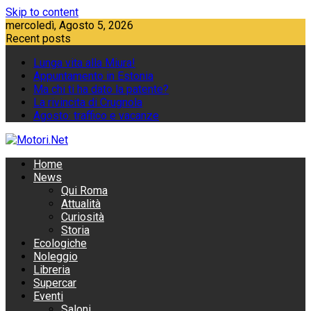
Skip to content
mercoledì, Agosto 5, 2026
Recent posts
Lunga vita alla Miura!
Appuntamento in Estonia
Ma chi ti ha dato la patente?
La rivincita di Crugnola
Agosto: traffico e vacanze
Home
News
Qui Roma
Attualità
Curiosità
Storia
Ecologiche
Noleggio
Libreria
Supercar
Eventi
Saloni