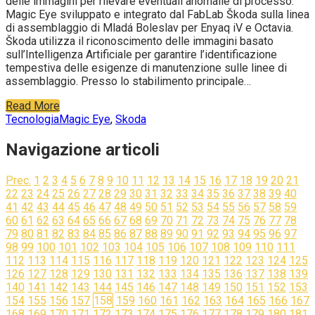
delle immagini per rilevare eventuali anomalie di processo.
Magic Eye sviluppato e integrato dal FabLab Škoda sulla linea
di assemblaggio di Mladá Boleslav per Enyaq iV e Octavia.
Škoda utilizza il riconoscimento delle immagini basato
sull’Intelligenza Artificiale per garantire l’identificazione
tempestiva delle esigenze di manutenzione sulle linee di
assemblaggio. Presso lo stabilimento principale…
Read More
Tecnologia
Magic Eye
,
Skoda
Navigazione articoli
Prec.
1
2
3
4
5
6
7
8
9
10
11
12
13
14
15
16
17
18
19
20
21
22
23
24
25
26
27
28
29
30
31
32
33
34
35
36
37
38
39
40
41
42
43
44
45
46
47
48
49
50
51
52
53
54
55
56
57
58
59
60
61
62
63
64
65
66
67
68
69
70
71
72
73
74
75
76
77
78
79
80
81
82
83
84
85
86
87
88
89
90
91
92
93
94
95
96
97
98
99
100
101
102
103
104
105
106
107
108
109
110
111
112
113
114
115
116
117
118
119
120
121
122
123
124
125
126
127
128
129
130
131
132
133
134
135
136
137
138
139
140
141
142
143
144
145
146
147
148
149
150
151
152
153
154
155
156
157
158
159
160
161
162
163
164
165
166
167
168
169
170
171
172
173
174
175
176
177
178
179
180
181