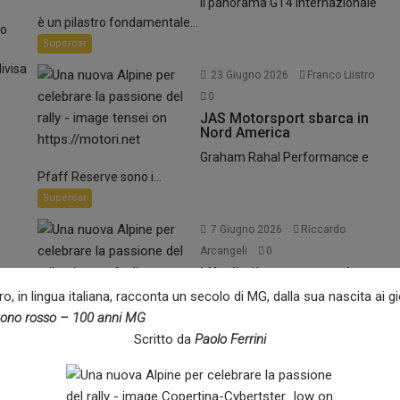
Il panorama GT4 internazionale
è un pilastro fondamentale...
to
Supercar
divisa
23 Giugno 2026
Franco Liistro
0
JAS Motorsport sbarca in
Nord America
Graham Rahal Performance e
Pfaff Reserve sono i...
Supercar
7 Giugno 2026
Riccardo
Arcangeli
0
L’Audi più potente e veloce
di sempre !
o, in lingua italiana, racconta un secolo di MG, dalla sua nascita ai gi
Audi Nuvolari è la prima
ono rosso – 100 anni MG
supercar ibrida plug-in...
Scritto da
Paolo Ferrini
Supercar
ne del rally