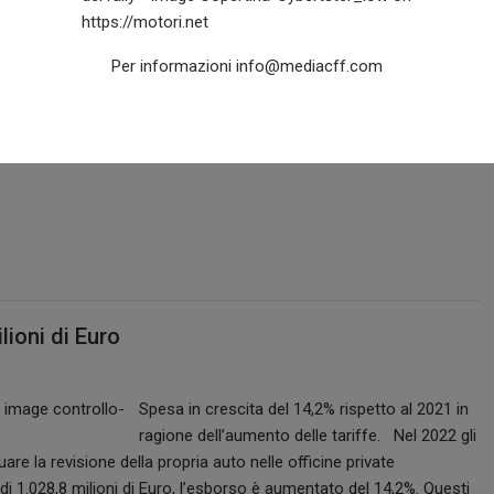
Per informazioni
info@mediacff.com
Alpine A110 celebra il 50esimo anniversario
della sua vittoria al Rally di Sanremo e del
lly 1973. Una moderna e distintiva serie limitata a 200 esemplari.
rezzo di 90.000 Euro (IVA inclusa). Dopo Alpine A110 Tour de
lioni di Euro
Spesa in crescita del 14,2% rispetto al 2021 in
ragione dell’aumento delle tariffe. Nel 2022 gli
uare la revisione della propria auto nelle officine private
di 1.028,8 milioni di Euro, l’esborso è aumentato del 14,2%. Questi