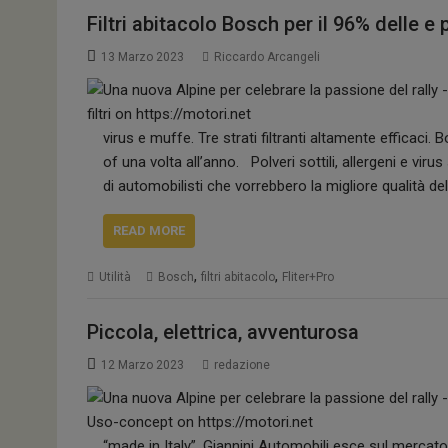
Filtri abitacolo Bosch per il 96% delle e pe
13 Marzo 2023
Riccardo Arcangeli
virus e muffe. Tre strati filtranti altamente efficaci. B
of una volta all’anno. Polveri sottili, allergeni e 
di automobilisti che vorrebbero la migliore qualità dell
READ MORE
,
,
Utilità
Bosch
filtri abitacolo
Fliter+Pro
Piccola, elettrica, avventurosa
12 Marzo 2023
redazione
“made in Italy”. Giannini Automobili esce sul mercato 