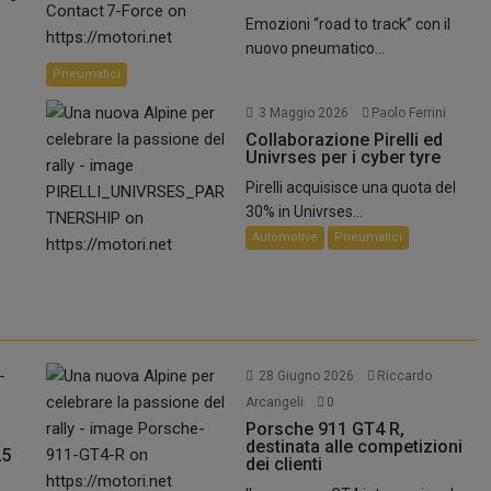
Emozioni “road to track” con il
nuovo pneumatico...
Pneumatici
3 Maggio 2026
Paolo Ferrini
Collaborazione Pirelli ed
Univrses per i cyber tyre
Pirelli acquisisce una quota del
30% in Univrses...
Automotive
Pneumatici
28 Giugno 2026
Riccardo
Arcangeli
0
Porsche 911 GT4 R,
destinata alle competizioni
25
dei clienti