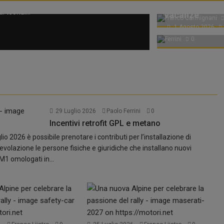
Agosto: traffi
2 Agosto 2026
ale di...
 teoria....
vacanze
Franco Carmignani
1 Agosto 2026
Ferrini
0
29 Luglio 2026
Paolo Ferrini
0
Incentivi retrofit GPL e metano
lio 2026 è possibile prenotare i contributi per l’installazione di
volazione le persone fisiche e giuridiche che installano nuovi
M1 omologati in...