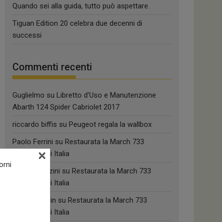
Quando sei alla guida, tutto può aspettare.
Tiguan Edition 20 celebra due decenni di
successi
Commenti recenti
Guglielmo
su
Libretto d’Uso e Manutenzione
Abarth 124 Spider Cabriolet 2017
riccardo biffis
su
Peugeot regala la wallbox
Paolo Ferrini
su
Restaurata la March 733
×
campione di Italia
orni
silvio pederzini
su
Restaurata la March 733
campione di Italia
Raimund Fein
su
Restaurata la March 733
campione di Italia