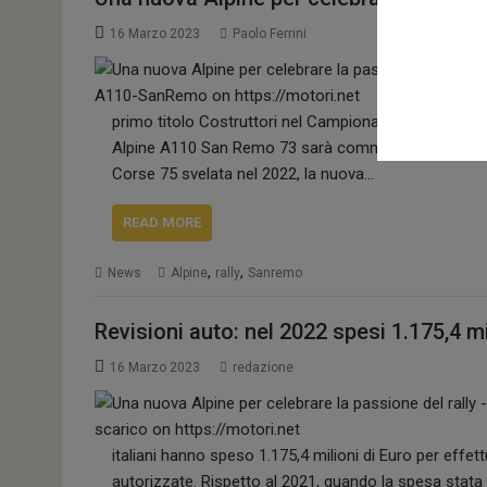
16 Marzo 2023
Paolo Ferrini
primo titolo Costruttori nel Campionato del Mondo Ra
Alpine A110 San Remo 73 sarà commercializzata al p
Corse 75 svelata nel 2022, la nuova…
READ MORE
,
,
News
Alpine
rally
Sanremo
Revisioni auto: nel 2022 spesi 1.175,4 mi
16 Marzo 2023
redazione
italiani hanno speso 1.175,4 milioni di Euro per effett
autorizzate. Rispetto al 2021, quando la spesa stata 