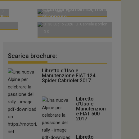
co e
31 Luglio 2026
Franco
L’Europa è smarrita, ma il
0
Carmignani
0
Giappone...
Paolo
30 Luglio 2026
Gabriele Bordon
0
Scarica brochure:
Libretto d’Uso e
Manutenzione FIAT 124
Spider Cabriolet 2017
Libretto
d’Uso e
Manutenzion
e FIAT 500
2017
Libretto