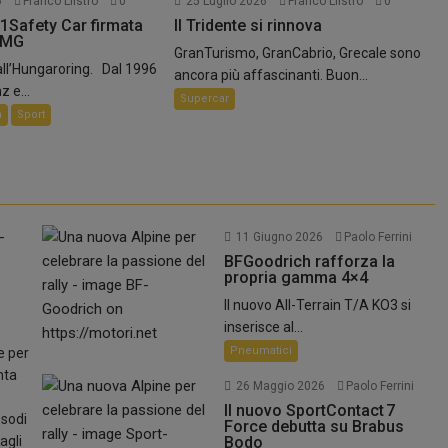
6
Franco Liistro
0
25 Luglio 2026
Franco Liistro
0
1Safety Car firmata
Il Tridente si rinnova
AMG
GranTurismo, GranCabrio, Grecale sono
all’Hungaroring. Dal 1996
ancora più affascinanti. Buon...
 e...
Supercar
a
Sport
11 Giugno 2026
Paolo Ferrini
BFGoodrich rafforza la
propria gamma 4×4
Il nuovo All-Terrain T/A KO3 si
inserisce al...
Pneumatici
e per
nta
26 Maggio 2026
Paolo Ferrini
Il nuovo SportContact 7
esodi
Force debutta su Brabus
agli
Bodo