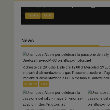
Lunga vita alla Miura!
Appuntamento in Estonia
Ma chi ti ha dato la patente?
Lamborghini Revuelto Miura 60° Homage: una serie speci
Il circus del WRC si sposta dalla Finlandia. ...
Solo l’8% degli automobilisti supererebbe oggi l’esame di
Supercar
Rally
Attualità
Sport
Utilità
News
Richieste dal 29 luglio. Dalle ore 12.00 di Mercoledì 29 Lug
impianti di alimentazione a gas. Possono accedere all’age
impianti di alimentazione a GPL o metano su autoveicoli 
Ambiente
Utilità