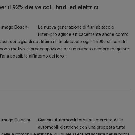
r il 93% dei veicoli ibridi ed elettrici
La nuova generazione di filtri abitacolo
Filter+pro agisce efficacemente anche contro
osch consiglia di sostituire i filtri abitacolo ogni 15.000 chilometri
virus sono motivo di preoccupazione per un numero sempre maggiore
’aria possibile all’interno dei loro…
Giannini Automobili torna sul mercato delle
automobili elettriche con una proposta tutta
delle automobili elettriche, sul quale si era affacciata per la prima