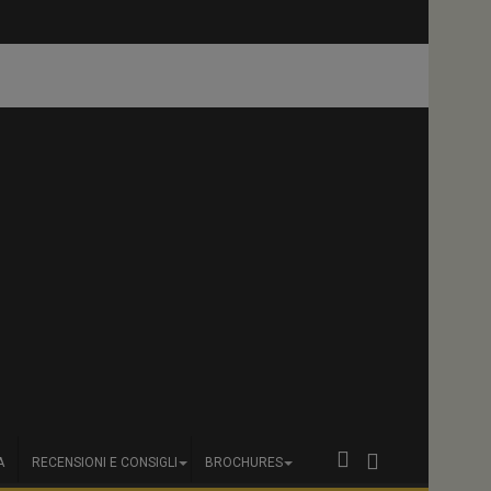
Suninen protagonista
A
RECENSIONI E CONSIGLI
BROCHURES
in Polonia