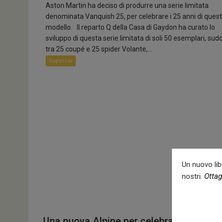
Aston Martin ha deciso di produrre una serie limitata
denominata Vanquish 25, per celebrare i 25 anni di ques
modello. Il reparto Q della Casa di Gaydon ha curato lo
sviluppo di questa serie limitata di soli 50 esemplari, sud
tra 25 coupé e 25 spider Volante,...
Supercar
Un nuovo libr
nostri.
Ottag
Una nuova Alpine per celebrare la passio