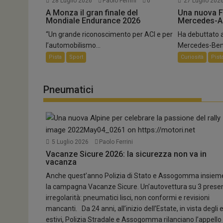
28 Luglio 2026
Paolo Ferrini
0
27 Luglio 202
A Monza il gran finale del
Una nuova F
Mondiale Endurance 2026
Mercedes-
“Un grande riconoscimento per ACI e per
Ha debuttato 
l’automobilismo...
Mercedes-Benz
Pista
Sport
Curiosità
Pist
Pneumatici
5 Luglio 2026
Paolo Ferrini
Vacanze Sicure 2026: la sicurezza non va in
vacanza
Anche quest’anno Polizia di Stato e Assogomma insiem
la campagna Vacanze Sicure. Un’autovettura su 3 prese
irregolarità: pneumatici lisci, non conformi e revisioni
mancanti. Da 24 anni, all’inizio dell’Estate, in vista degli 
estivi, Polizia Stradale e Assogomma rilanciano l’appello 