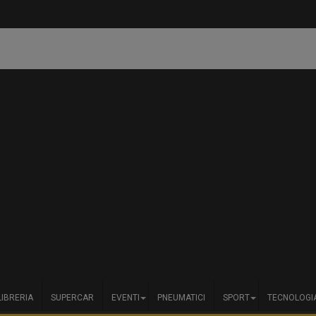
La rivincita di
LIBRERIA
SUPERCAR
EVENTI
PNEUMATICI
SPORT
TECNOLOGI
Crugnola