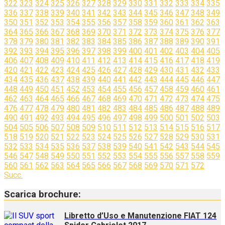
322
323
324
325
326
327
328
329
330
331
332
333
334
335
336
337
338
339
340
341
342
343
344
345
346
347
348
349
350
351
352
353
354
355
356
357
358
359
360
361
362
363
364
365
366
367
368
369
370
371
372
373
374
375
376
377
378
379
380
381
382
383
384
385
386
387
388
389
390
391
392
393
394
395
396
397
398
399
400
401
402
403
404
405
406
407
408
409
410
411
412
413
414
415
416
417
418
419
420
421
422
423
424
425
426
427
428
429
430
431
432
433
434
435
436
437
438
439
440
441
442
443
444
445
446
447
448
449
450
451
452
453
454
455
456
457
458
459
460
461
462
463
464
465
466
467
468
469
470
471
472
473
474
475
476
477
478
479
480
481
482
483
484
485
486
487
488
489
490
491
492
493
494
495
496
497
498
499
500
501
502
503
504
505
506
507
508
509
510
511
512
513
514
515
516
517
518
519
520
521
522
523
524
525
526
527
528
529
530
531
532
533
534
535
536
537
538
539
540
541
542
543
544
545
546
547
548
549
550
551
552
553
554
555
556
557
558
559
560
561
562
563
564
565
566
567
568
569
570
571
572
Succ.
Scarica brochure:
Libretto d’Uso e Manutenzione FIAT 124