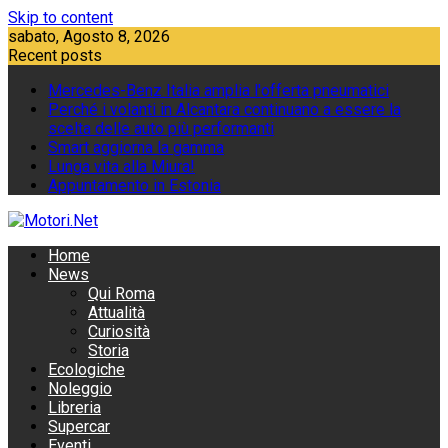
Skip to content
sabato, Agosto 8, 2026
Recent posts
Mercedes-Benz Italia amplia l'offerta pneumatici
Perché i volanti in Alcantara continuano a essere la
scelta delle auto più performanti
Smart aggiorna la gamma
Lunga vita alla Miura!
Appuntamento in Estonia
Home
News
Qui Roma
Attualità
Curiosità
Storia
Ecologiche
Noleggio
Libreria
Supercar
Eventi