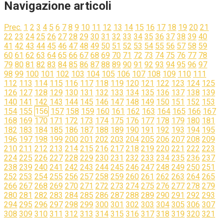
Navigazione articoli
Prec.
1
2
3
4
5
6
7
8
9
10
11
12
13
14
15
16
17
18
19
20
21
22
23
24
25
26
27
28
29
30
31
32
33
34
35
36
37
38
39
40
41
42
43
44
45
46
47
48
49
50
51
52
53
54
55
56
57
58
59
60
61
62
63
64
65
66
67
68
69
70
71
72
73
74
75
76
77
78
79
80
81
82
83
84
85
86
87
88
89
90
91
92
93
94
95
96
97
98
99
100
101
102
103
104
105
106
107
108
109
110
111
112
113
114
115
116
117
118
119
120
121
122
123
124
125
126
127
128
129
130
131
132
133
134
135
136
137
138
139
140
141
142
143
144
145
146
147
148
149
150
151
152
153
154
155
156
157
158
159
160
161
162
163
164
165
166
167
168
169
170
171
172
173
174
175
176
177
178
179
180
181
182
183
184
185
186
187
188
189
190
191
192
193
194
195
196
197
198
199
200
201
202
203
204
205
206
207
208
209
210
211
212
213
214
215
216
217
218
219
220
221
222
223
224
225
226
227
228
229
230
231
232
233
234
235
236
237
238
239
240
241
242
243
244
245
246
247
248
249
250
251
252
253
254
255
256
257
258
259
260
261
262
263
264
265
266
267
268
269
270
271
272
273
274
275
276
277
278
279
280
281
282
283
284
285
286
287
288
289
290
291
292
293
294
295
296
297
298
299
300
301
302
303
304
305
306
307
308
309
310
311
312
313
314
315
316
317
318
319
320
321