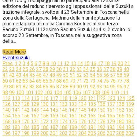
Oltre 100 gli equipaggi hanno partecipato alla 12esima
edizione del raduno riservato agli appassionati delle Suzuki a
trazione integrale, svoltosi il 23 Settembre in Toscana nella
zona della Garfagnana. Madrina della manifestazione la
plurimedagliata olimpica Carolina Kostner, al suo terzo
Raduno Suzuki. Il 12esimo Raduno Suzuki 4×4 si è svolto lo
scorso 23 Settembre, in Toscana, nella suggestiva zona
della…
Read More
Eventi
suzuki
Navigazione
Prec.
1
2
3
4
5
6
7
8
9
10
11
12
13
14
15
16
17
18
19
20
21
22
23
24
25
26
27
28
29
30
31
32
33
34
35
36
37
38
39
40
articoli
41
42
43
44
45
46
47
48
49
50
51
52
53
54
55
56
57
58
59
60
61
62
63
64
65
66
67
68
69
70
71
72
73
74
75
76
77
78
79
80
81
82
83
84
85
86
87
88
89
90
91
92
93
94
95
96
97
98
99
100
101
102
103
104
105
106
107
108
109
110
111
112
113
114
115
116
117
118
119
120
121
122
123
124
125
126
127
128
129
130
131
132
133
134
135
136
137
138
139
140
141
142
143
144
145
146
147
148
149
150
151
152
153
154
155
156
157
158
159
160
161
162
163
164
165
166
167
168
169
170
171
172
173
174
175
176
177
178
179
180
181
182
183
184
185
186
187
188
189
190
191
192
193
194
195
196
197
198
199
200
201
202
203
204
205
206
207
208
209