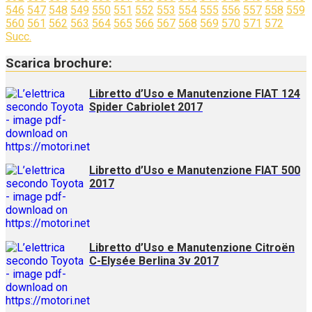
546
547
548
549
550
551
552
553
554
555
556
557
558
559
560
561
562
563
564
565
566
567
568
569
570
571
572
Succ.
Scarica brochure:
Libretto d’Uso e Manutenzione FIAT 124
Spider Cabriolet 2017
Libretto d’Uso e Manutenzione FIAT 500
2017
Libretto d’Uso e Manutenzione Citroën
C-Elysée Berlina 3v 2017