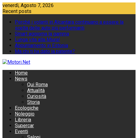
Skip
venerdì, Agosto 7, 2026
to
Recent posts
content
Perché i volanti in Alcantara continuano a essere la
scelta delle auto più performanti
Smart aggiorna la gamma
Lunga vita alla Miura!
Appuntamento in Estonia
Ma chi ti ha dato la patente?
Home
News
Qui Roma
Attualità
Curiosità
Storia
Ecologiche
Noleggio
Libreria
Supercar
Eventi
Saloni