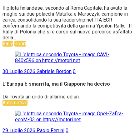
Il pilota finlandese, secondo al Roma Capitale, ha avuto la
meglio sui due polacchi Matulka e Marsczyk, campione in
carica, consolidando la sua leadership nel FIA ECR
confermando la competitività della gamma Ypsilon Rally. Il
Rally di Polonia che si è corso sul nuovo percorso asfaltato
della...
Rally
Sport
30 Luglio 2026
Gabriele Bordon
0
L’Europa è smarrita, ma il Giappone ha deciso
Da Toyota un grido di allarme ed un...
Automotive
29 Luglio 2026
Paolo Ferrini
0