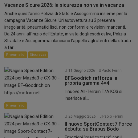
Vacanze Sicure 2026: la sicurezza non va in vacanza
Anche quest’anno Polizia di Stato e Assogomma insieme per la
campagna Vacanze Sicure. Un’autovettura su 3 presenta
irregolarità: pneumatici lisci, non conformi e revisioni mancanti.
Da 24 anni, all’inizio dell’Estate, in vista degli esodi estivi, Polizia
Stradale e Assogomma rilanciano l’appello agli utenti della strada
a far...
Pneumatici
Sicurezza
11 Giugno 2026
Paolo Ferrini
BFGoodrich rafforza la
propria gamma 4×4
Il nuovo All-Terrain T/A KO3 si
inserisce al...
Pneumatici
26 Maggio 2026
Paolo Ferrini
Il nuovo SportContact 7 Force
debutta su Brabus Bodo
Emozioni “road to track” con il