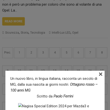
non è però un problema per coloro che sono al volante di una
Opel. La…
READ MORE
,
,
,
Sicurezza
Storia
Tecnologia
Intelli-Lux LED
Opel
Navigazione
articoli
Prec.
1
2
3
4
5
6
7
8
9
10
11
12
13
14
15
16
17
×
Un nuovo libro, in lingua italiana, racconta un secolo di
MG, dalla sua nascita ai giorni nostri.
Ottagono rosso –
18
19
20
21
22
23
24
25
26
100 anni MG
Scritto da
Paolo Ferrini
27
28
29
30
31
32
33
34
35