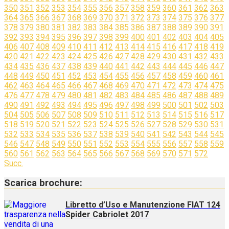
350
351
352
353
354
355
356
357
358
359
360
361
362
363
364
365
366
367
368
369
370
371
372
373
374
375
376
377
378
379
380
381
382
383
384
385
386
387
388
389
390
391
392
393
394
395
396
397
398
399
400
401
402
403
404
405
406
407
408
409
410
411
412
413
414
415
416
417
418
419
420
421
422
423
424
425
426
427
428
429
430
431
432
433
434
435
436
437
438
439
440
441
442
443
444
445
446
447
448
449
450
451
452
453
454
455
456
457
458
459
460
461
462
463
464
465
466
467
468
469
470
471
472
473
474
475
476
477
478
479
480
481
482
483
484
485
486
487
488
489
490
491
492
493
494
495
496
497
498
499
500
501
502
503
504
505
506
507
508
509
510
511
512
513
514
515
516
517
518
519
520
521
522
523
524
525
526
527
528
529
530
531
532
533
534
535
536
537
538
539
540
541
542
543
544
545
546
547
548
549
550
551
552
553
554
555
556
557
558
559
560
561
562
563
564
565
566
567
568
569
570
571
572
Succ.
Scarica brochure:
Libretto d’Uso e Manutenzione FIAT 124
Spider Cabriolet 2017