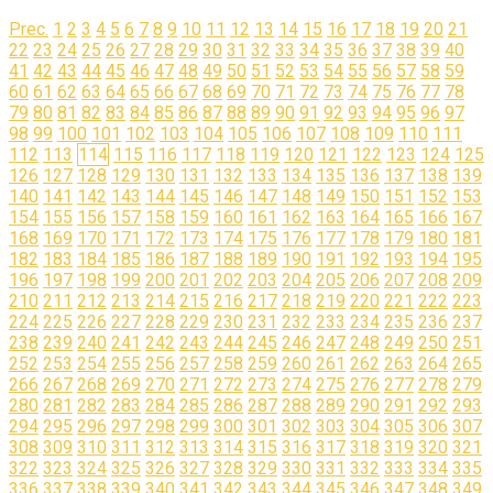
Prec.
1
2
3
4
5
6
7
8
9
10
11
12
13
14
15
16
17
18
19
20
21
22
23
24
25
26
27
28
29
30
31
32
33
34
35
36
37
38
39
40
41
42
43
44
45
46
47
48
49
50
51
52
53
54
55
56
57
58
59
60
61
62
63
64
65
66
67
68
69
70
71
72
73
74
75
76
77
78
79
80
81
82
83
84
85
86
87
88
89
90
91
92
93
94
95
96
97
98
99
100
101
102
103
104
105
106
107
108
109
110
111
112
113
114
115
116
117
118
119
120
121
122
123
124
125
126
127
128
129
130
131
132
133
134
135
136
137
138
139
140
141
142
143
144
145
146
147
148
149
150
151
152
153
154
155
156
157
158
159
160
161
162
163
164
165
166
167
168
169
170
171
172
173
174
175
176
177
178
179
180
181
182
183
184
185
186
187
188
189
190
191
192
193
194
195
196
197
198
199
200
201
202
203
204
205
206
207
208
209
210
211
212
213
214
215
216
217
218
219
220
221
222
223
224
225
226
227
228
229
230
231
232
233
234
235
236
237
238
239
240
241
242
243
244
245
246
247
248
249
250
251
252
253
254
255
256
257
258
259
260
261
262
263
264
265
266
267
268
269
270
271
272
273
274
275
276
277
278
279
280
281
282
283
284
285
286
287
288
289
290
291
292
293
294
295
296
297
298
299
300
301
302
303
304
305
306
307
308
309
310
311
312
313
314
315
316
317
318
319
320
321
322
323
324
325
326
327
328
329
330
331
332
333
334
335
336
337
338
339
340
341
342
343
344
345
346
347
348
349