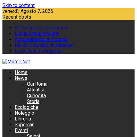
Skip to content
venerdì, Agosto 7, 2026
Recent posts
Smart aggiorna la gamma
Lunga vita alla Miura!
Appuntamento in Estonia
Ma chi ti ha dato la patente?
La rivincita di Crugnola
Home
News
Qui Roma
Attualità
Curiosità
Storia
Ecologiche
Noleggio
Libreria
Supercar
Eventi
Saloni