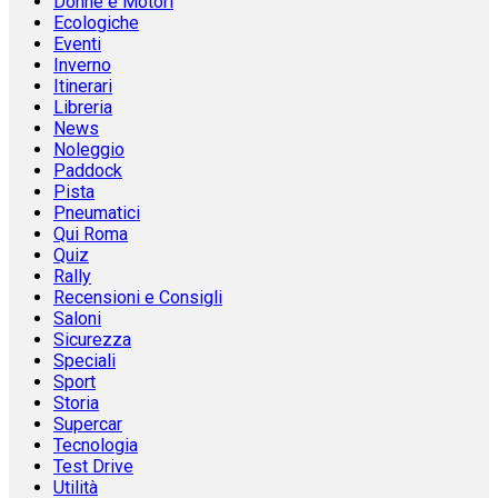
Donne e Motori
Ecologiche
Eventi
Inverno
Itinerari
Libreria
News
Noleggio
Paddock
Pista
Pneumatici
Qui Roma
Quiz
Rally
Recensioni e Consigli
Saloni
Sicurezza
Speciali
Sport
Storia
Supercar
Tecnologia
Test Drive
Utilità