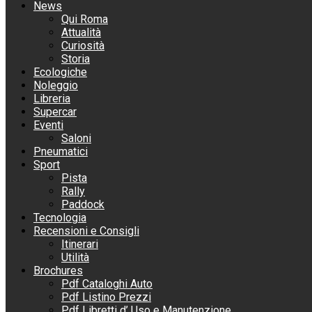
News
Qui Roma
Attualità
Curiosità
Storia
Ecologiche
Noleggio
Libreria
Supercar
Eventi
Saloni
Pneumatici
Sport
Pista
Rally
Paddock
Tecnologia
Recensioni e Consigli
Itinerari
Utilità
Brochures
Pdf Cataloghi Auto
Pdf Listino Prezzi
Pdf Libretti d’ Uso e Manutenzione