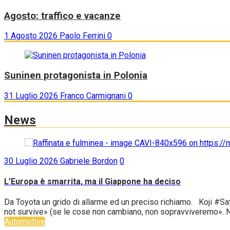
Agosto: traffico e vacanze
1 Agosto 2026
Paolo Ferrini
0
Suninen protagonista in Polonia
31 Luglio 2026
Franco Carmignani
0
News
30 Luglio 2026
Gabriele Bordon
0
L’Europa è smarrita, ma il Giappone ha deciso
Da Toyota un grido di allarme ed un preciso richiamo. Koji #Sat
not survive» (se le cose non cambiano, non sopravviveremo». No
Automotive