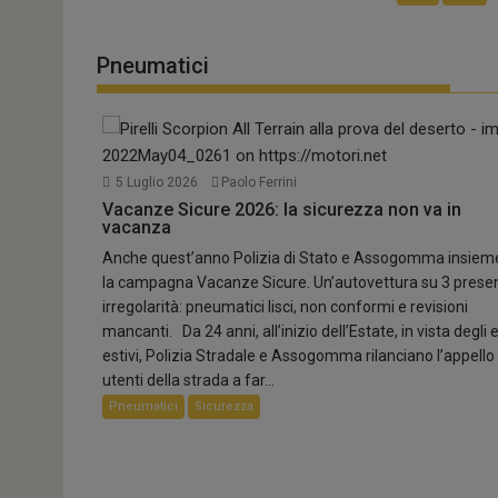
Pneumatici
5 Agosto 2026
Paolo Ferrini
0
5 Luglio 2026
Paolo Ferrini
Lunga vita alla Miura!
Vacanze Sicure 2026: la sicurezza non va in
vacanza
Lamborghini Revuelto Miura 60° Homage: una serie speci
Anche quest’anno Polizia di Stato e Assogomma insiem
Supercar
la campagna Vacanze Sicure. Un’autovettura su 3 prese
irregolarità: pneumatici lisci, non conformi e revisioni
mancanti. Da 24 anni, all’inizio dell’Estate, in vista degli 
estivi, Polizia Stradale e Assogomma rilanciano l’appello 
utenti della strada a far...
Pneumatici
Sicurezza