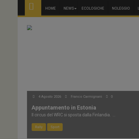
HOME
NEWS
ECOLOGICHE
NOLEGGIO
4 Agosto 2026
Franco Carmignani
0
Appuntamento in Estonia
Il circus del WRC si sposta dalla Finlandia. ...
Rally
Sport