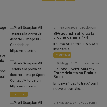
11 Giugno 2026
Paolo Ferrini
BFGoodrich rafforza la
propria gamma 4×4
Il nuovo All-Terrain T/A KO3 si
ale di...
inserisce al...
Pneumatici
e per
nta
26 Maggio 2026
Paolo Ferrini
Il nuovo SportContact 7
esodi
Force debutta su Brabus
agli
Bodo
Emozioni “road to track” con il
nuovo pneumatico...
Pneumatici
3 Maggio 2026
Paolo Ferrini