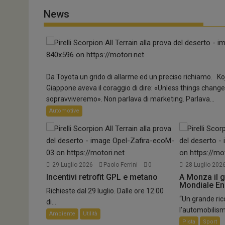
News
Da Toyota un grido di allarme ed un preciso richiamo. Koj
Giappone aveva il coraggio di dire: «Unless things change
sopravviveremo». Non parlava di marketing. Parlava...
Automotive
6 Agosto 2026
Paolo Ferrini
0
Smart aggiorna la gamma
Smart #5 Premium debutta con la trazione integrale e..
Ecologiche
29 Luglio 2026
Paolo Ferrini
0
28 Luglio 202
Incentivi retrofit GPL e metano
A Monza il g
Mondiale E
Richieste dal 29 luglio. Dalle ore 12.00
“Un grande ri
di...
l’automobilism
Ambiente
Utilità
Pista
Sport