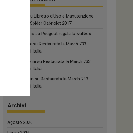
Guglielmo
su
Libretto d’Uso e Manutenzione
Abarth 124 Spider Cabriolet 2017
riccardo biffis
su
Peugeot regala la wallbox
Paolo Ferrini
su
Restaurata la March 733
campione di Italia
silvio pederzini
su
Restaurata la March 733
campione di Italia
Raimund Fein
su
Restaurata la March 733
campione di Italia
Archivi
Agosto 2026
Luglio 2026