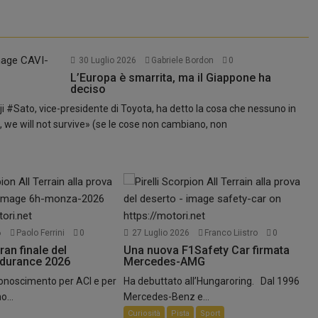
30 Luglio 2026
Gabriele Bordon
0
L’Europa è smarrita, ma il Giappone ha
deciso
i #Sato, vice-presidente di Toyota, ha detto la cosa che nessuno in
, we will not survive» (se le cose non cambiano, non
.
6
Paolo Ferrini
0
27 Luglio 2026
Franco Liistro
0
ran finale del
Una nuova F1Safety Car firmata
ndurance 2026
Mercedes-AMG
conoscimento per ACI e per
Ha debuttato all’Hungaroring. Dal 1996
o...
Mercedes-Benz e...
Curiosità
Pista
Sport