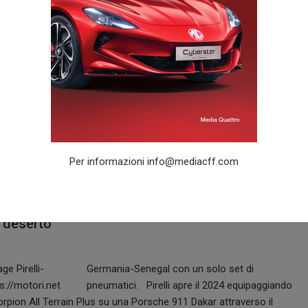
destinata alle competizioni
dei clienti
.
Il panorama GT4 internazionale
è un pilastro fondamentale...
Supercar
23 Giugno 2026
Franco Liistro
0
JAS Motorsport sbarca in
Nord America
Graham Rahal Performance e
Per informazioni
info@mediacff.com
Pfaff Reserve sono i...
Supercar
l deserto
Germania-Senegal con un solo set di
pneumatici. Pirelli apre il 2024 equipaggiando
rpion All Terrain Plus su una Porsche 911 Dakar attraverso il