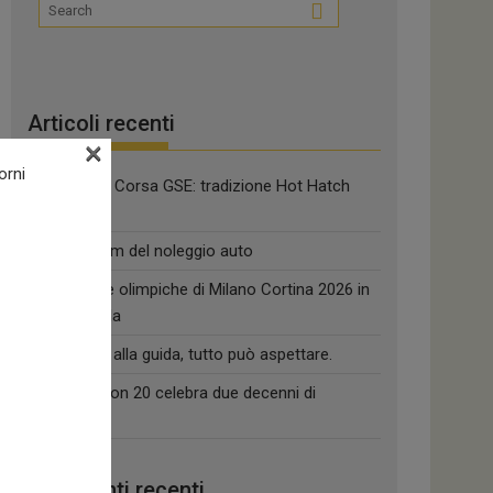
Articoli recenti
×
orni
Nuova Opel Corsa GSE: tradizione Hot Hatch
reiterata
Estate, boom del noleggio auto
18 medaglie olimpiche di Milano Cortina 2026 in
pista a Imola
Quando sei alla guida, tutto può aspettare.
Tiguan Edition 20 celebra due decenni di
successi
Commenti recenti