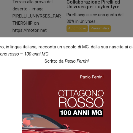
Collaborazione Pirelli ed
Univrses per i cyber tyre
Pirelli acquisisce una quota del
30% in Univrses...
Automotive
Pneumatici
o, in lingua italiana, racconta un secolo di MG, dalla sua nascita ai gi
ono rosso – 100 anni MG
Scritto da
Paolo Ferrini
22 Luglio 2026
Gabriele Mutti
0
Aston Martin Vanquish: una
serie speciale per i 25 anni
Aston Martin ha deciso di
produrre una serie...
toria
Supercar
per
i in
28 Giugno 2026
Riccardo
Arcangeli
0
Porsche 911 GT4 R,