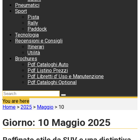
Pneumatici
Sport
Pista
Rally
Paddock
Tecnologia
Recensioni e Consigli
Itinerari
Utilità
Brochures
Pdf Cataloghi Auto
Pdf Listino Prezzi
Pdf Libretti d’ Uso e Manutenzione
Pdf Cataloghi Optional
You are here
Home
>
2025
>
Maggio
>
10
Giorno:
10 Maggio 2025
Raffinato stile da SUV e una distintiva