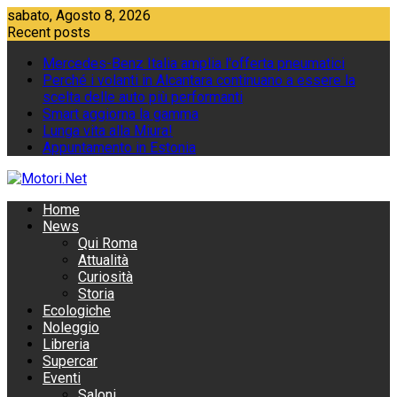
Skip
sabato, Agosto 8, 2026
to
Recent posts
content
Mercedes-Benz Italia amplia l'offerta pneumatici
Perché i volanti in Alcantara continuano a essere la
scelta delle auto più performanti
Smart aggiorna la gamma
Lunga vita alla Miura!
Appuntamento in Estonia
Home
News
Qui Roma
Attualità
Curiosità
Storia
Ecologiche
Noleggio
Libreria
Supercar
Eventi
Saloni